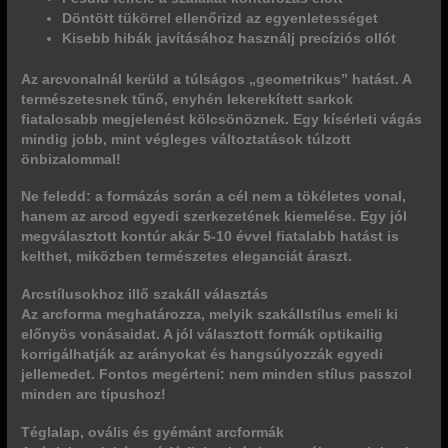
Döntött tükörrel ellenőrizd az egyenletességet
Kisebb hibák javításához használj precíziós ollót
Az arcvonalnál kerüld a túlságos „geometrikus” hatást. A
természetesnek tűnő, enyhén lekerekített sarkok
fiatalosabb megjelenést kölcsönöznek. Egy kísérleti vágás
mindig jobb, mint végleges változtatások túlzott
önbizalommal!
Ne feledd: a formázás során a cél nem a tökéletes vonal,
hanem az arcod egyedi szerkezetének kiemelése. Egy jól
megválasztott kontúr akár 5-10 évvel fiatalabb hatást is
kelthet, miközben természetes eleganciát áraszt.
Arcstílusokhoz illő szakáll választás
Az arcforma meghatározza, melyik szakállstílus emeli ki
előnyös vonásaidat. A
jól választott formák
optikailig
korrigálhatják az arányokat és hangsúlyozzák egyedi
jellemedet. Fontos megérteni: nem minden stílus passzol
minden arc típushoz!
Téglalap, ovális és gyémánt arcformák