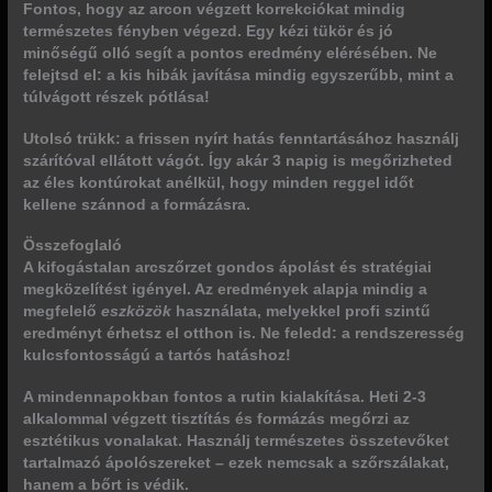
Fontos, hogy az arcon végzett korrekciókat mindig
természetes fényben végezd. Egy kézi tükör és jó
minőségű olló segít a pontos eredmény elérésében. Ne
felejtsd el: a kis hibák javítása mindig egyszerűbb, mint a
túlvágott részek pótlása!
Utolsó trükk: a frissen nyírt hatás fenntartásához használj
szárítóval ellátott vágót. Így akár 3 napig is megőrizheted
az éles kontúrokat anélkül, hogy minden reggel időt
kellene szánnod a formázásra.
Összefoglaló
A kifogástalan arcszőrzet
gondos ápolást
és stratégiai
megközelítést igényel. Az eredmények alapja mindig a
megfelelő
eszközök
használata, melyekkel profi szintű
eredményt érhetsz el otthon is. Ne feledd: a rendszeresség
kulcsfontosságú a tartós hatáshoz!
A mindennapokban fontos a
rutin kialakítása
. Heti 2-3
alkalommal végzett tisztítás és formázás megőrzi az
esztétikus vonalakat. Használj természetes összetevőket
tartalmazó ápolószereket – ezek nemcsak a szőrszálakat,
hanem a bőrt is védik.