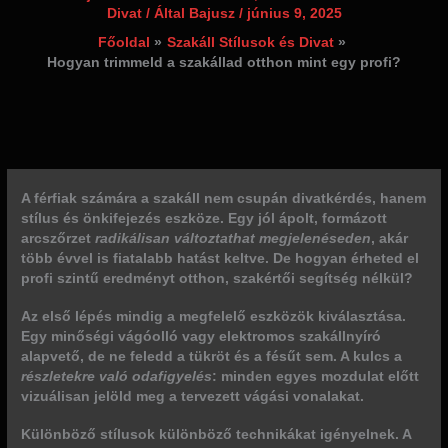
Divat
/ Által
Bajusz
/
június 9, 2025
Főoldal
Szakáll Stílusok és Divat
Hogyan trimmeld a szakállad otthon mint egy profi?
A férfiak számára a szakáll nem csupán divatkérdés, hanem
stílus és önkifejezés
eszköze. Egy jól ápolt, formázott
arcszőrzet
radikálisan változtathat megjelenéseden
, akár
több évvel is fiatalabb hatást keltve. De hogyan érheted el
profi szintű eredményt otthon, szakértői segítség nélkül?
Az első lépés mindig a megfelelő eszközök kiválasztása.
Egy minőségi vágóolló vagy elektromos szakállnyíró
alapvető, de ne feledd a tükröt és a fésűt sem. A kulcs a
részletekre való odafigyelés
: minden egyes mozdulat előtt
vizuálisan jelöld meg a tervezett vágási vonalakat.
Különböző stílusok különböző technikákat igényelnek. A