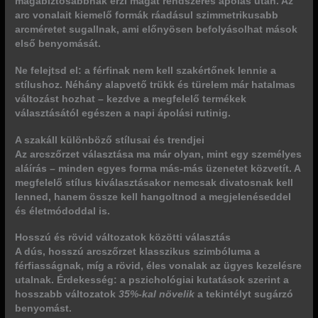
magabiztosabbnak érzi magát rendszeres ápolás után. Az
arc vonalait kiemelő formák ráadásul szimmetrikusabb
arcméretet sugallnak, ami előnyösen befolyásolhat mások
első benyomását.
Ne felejtsd el: a férfinak nem kell szakértőnek lennie a
stílushoz. Néhány alapvető trükk és türelem már hatalmas
változást hozhat – kezdve a megfelelő termékek
választásától egészen a napi ápolási rutinig.
A szakáll különböző stílusai és trendjei
Az arcszőrzet választása ma már olyan, mint egy személyes
aláírás – minden egyes forma más-más üzenetet közvetít. A
megfelelő stílus kiválasztásakor nemcsak divatosnak kell
lenned, hanem
össze kell hangoltnod a megjelenéseddel
és életmódoddal is.
Hosszú és rövid változatok közötti választás
A dús, hosszú arcszőrzet klasszikus szimbóluma a
férfiasságnak, míg a rövid, éles vonalak az ügyes kezelésre
utalnak. Érdekesség: a pszichológiai kutatások szerint a
hosszabb változatok
35%-kal növelik
a tekintélyt sugárzó
benyomást.