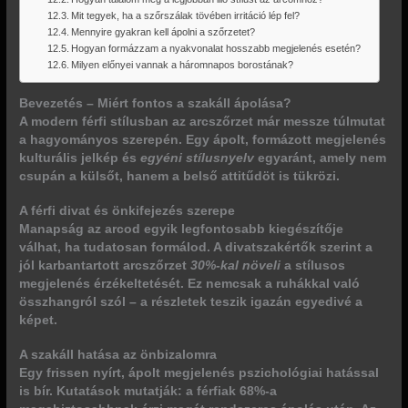
Mit tegyek, ha a szőrszálak tövében irritáció lép fel?
Mennyire gyakran kell ápolni a szőrzetet?
Hogyan formázzam a nyakvonalat hosszabb megjelenés esetén?
Milyen előnyei vannak a háromnapos borostának?
Bevezetés – Miért fontos a szakáll ápolása?
A modern férfi stílusban az arcszőrzet már messze túlmutat
a hagyományos szerepén. Egy ápolt, formázott megjelenés
kulturális jelkép
és
egyéni stílusnyelv
egyaránt, amely nem
csupán a külsőt, hanem a belső attitűdöt is tükrözi.
A férfi divat és önkifejezés szerepe
Manapság az arcod egyik legfontosabb kiegészítője
válhat, ha tudatosan formálod. A divatszakértők szerint a
jól karbantartott arcszőrzet
30%-kal növeli
a stílusos
megjelenés érzékeltetését. Ez nemcsak a ruhákkal való
összhangról szól – a részletek teszik igazán egyedivé a
képet.
A szakáll hatása az önbizalomra
Egy frissen nyírt, ápolt megjelenés
pszichológiai hatással
is bír. Kutatások mutatják: a férfiak 68%-a