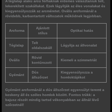
A téglalap alakú arcú férfiaknak érdemes választaniuk telt,
lekerekített szakállakat. Ezek lágyítják az éles vonalakat és
kiegyensúlyozzák az arcméretet. Ovális arcformánál a
rövidebb, karbantartott változatok működnek legjobban.
Ajánlott
Arcforma
Optikai hatás
stílus
Telt
Téglalap
Lágyítja az állvonalat
oldalszakáll
Rövid
Ovális
Kiemeli a szimmetriát
kontúrozott
Dús
Kiegyensúlyozza a
Gyémánt
állszőrzet
homloktájékot
Gyémánt arcformánál a dús állszőrzet egyensúlyt teremt a
keskeny áll és széles homlok között. Fontos trükk: a
bajusz részét mindig tartsd vékonyabban az állnál lévő
szőrzetnél!