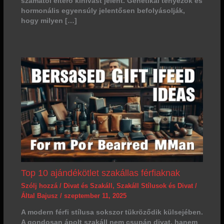
számától eltérő kihívást jelent. Genetikai tényezők és
hormonális egyensúly jelentősen befolyásolják,
hogy milyen […]
Top 10 ajándékötlet szakállas férfiaknak
Szólj hozzá
/
Divat és Szakáll
,
Szakáll Stílusok és Divat
/
Által
Bajusz
/
szeptember 11, 2025
A modern férfi stílusa sokszor tükröződik külsejében.
A gondosan ápolt szakáll nem csupán divat, hanem