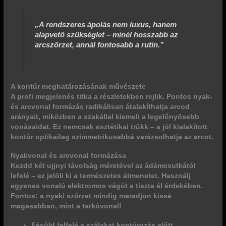
„A rendszeres ápolás nem luxus, hanem
alapvető szükséglet – minél hosszabb az
arcszőrzet, annál fontosabb a rutin.”
A kontúr meghatározásának művészete
A profi megjelenés titka a részletekben rejlik. Pontos nyak-
és arcvonal formázás
radikálisan átalakíthatja
arcod
arányait, miközben a szakállal kiemeli a legelőnyösebb
vonásaidat. Ez nemcsak esztétikai trükk – a jól kialakított
kontúr optikailag szimmetrikusabbá varázsolhatja az arcot.
Nyakvonal és arcvonal formázása
Kezdd két ujjnyi távolság méretével az ádámcsutkától
lefelé – ez jelöli ki a természetes átmenetet. Használj
egyenes vonalú elektromos vágót a tiszta él érdekében.
Fontos: a nyaki szőrzet mindig maradjon kissé
magasabban, mint a tarkóvonal!
Fésüld felfelé a szálakat kontúrozás előtt