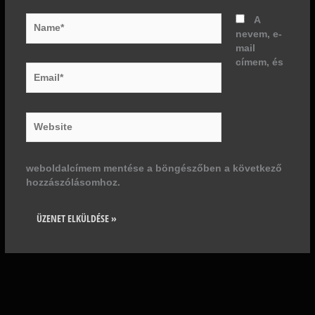
Name*
A
nevem, e-
mail
címem, és
Email*
Website
weboldalcímem mentése a böngészőben a következő
hozzászólásomhoz.