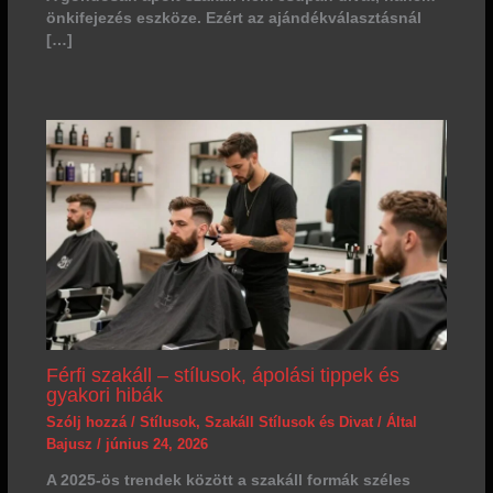
önkifejezés eszköze. Ezért az ajándékválasztásnál
[…]
Férfi szakáll – stílusok, ápolási tippek és
gyakori hibák
Szólj hozzá
/
Stílusok
,
Szakáll Stílusok és Divat
/ Által
Bajusz
/
június 24, 2026
A 2025-ös trendek között a szakáll formák széles