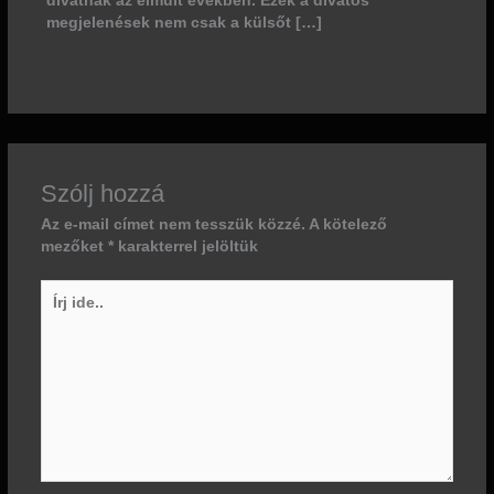
divatnak az elmúlt években. Ezek a divatos
megjelenések nem csak a külsőt […]
Szólj hozzá
Az e-mail címet nem tesszük közzé.
A kötelező
mezőket
*
karakterrel jelöltük
Írj
ide..