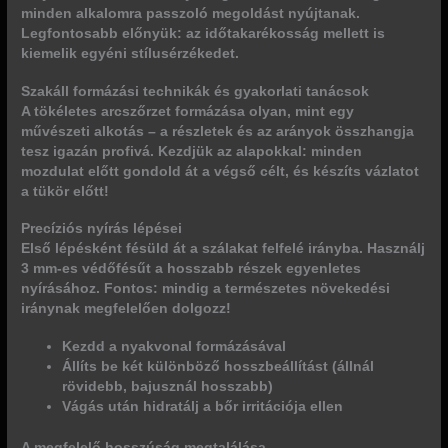
minden alkalomra passzoló megoldást nyújtanak.
Legfontosabb előnyük: az időtakarékosság mellett is
kiemelik egyéni stílusérzékedet.
Szakáll formázási technikák és gyakorlati tanácsok
A tökéletes arcszőrzet formázása olyan, mint egy
művészeti alkotás – a részletek és az arányok összhangja
tesz igazán profivá. Kezdjük az alapokkal: minden
mozdulat előtt gondold át a végső célt, és készíts vázlatot
a tükör előtt!
Precíziós nyírás lépései
Első lépésként fésüld át a szálakat felfelé irányba. Használj
3 mm-es védőfésűt a hosszabb részek egyenletes
nyírásához. Fontos: mindig a természetes növekedési
iránynak megfelelően dolgozz!
Kezdd a nyakvonal formázásával
Állíts be két különböző hosszbeállítást (állnál
rövidebb, bajusznál hosszabb)
Vágás után hidratálj a bőr irritációja ellen
A megfelelő hosszúság megtalálása