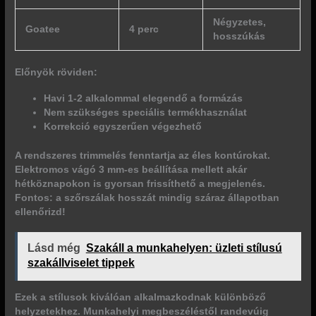
Négyzetes,
Goatee
4 perc
hosszúkás
Előnyök röviden:
Havi 1-2 alkalommal elegendő a formázás
Nem szükséges speciális termékhasználat
Korrekció egyszerűen végezhető
A rendszeres trimmelés fenntartja az éles kontúrokat.
Elektromos vágó 3 mm-es beállítása mellett akár
hétköznapokon is gyorsan frissíthető a megjelenés.
Fontos: a szőrszálak hosszát mindig száraz állapotban
ellenőrizd!
Lásd még
Szakáll a munkahelyen: üzleti stílusú
szakállviselet tippek
Ezek a stílusok kiválóan alkalmazkodnak különböző
helyzetekhez. Munkahelyi megbeszéléstől randevúig