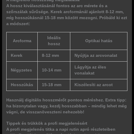
A hossz kiválasztásánál fontos az arc mérete és a
szőrszálak sűrűsége. Kerek arcformánál ajánlott 8-12 mm,
míg hosszúkásnál 15-18 mm között mozogni. Próbáld ki ezt
a módszert:
Ideális
Arcforma
Optikai hatás
hossz
Kerek
8-12 mm
Nyújtja az arcvonalat
Lágyítja az éles
Négyzetes
10-14 mm
vonalakat
Hosszúkás
15-18 mm
Kiszélesíti az arcot
Használj digitális hosszmérőt pontos méréshez. Extra tipp:
ha bizonytalan vagy, kezdj hosszabban – mindig lehet még
vágni, de visszanöveszteni nehezebb!
Tippek és trükkök a profi megjelenésért
A profi megjelenés titka a napi rutin apró részleteiben