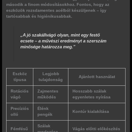
második a finom módosításokhoz. Fontos, hogy az
eszközök rozsdamentes acélból készüljenek – így
tartósabbak és higiénikusabbak.
„A jó szakállvágó olyan, mint egy festő
ecsete – a művészi eredményt a szerszám
minősége határozza meg.”
Eszköz
Legjobb
Ajánlott használat
típusa
tulajdonság
Rotációs
Zajmentes
Hosszabb szálak
vágó
működés
egyenletes nyírása
Precíziós
Élénk
Kontúr kialakítása
olló
pengék
Szálak
Fémfésű
Vágás előtti előkészítés
rendezése