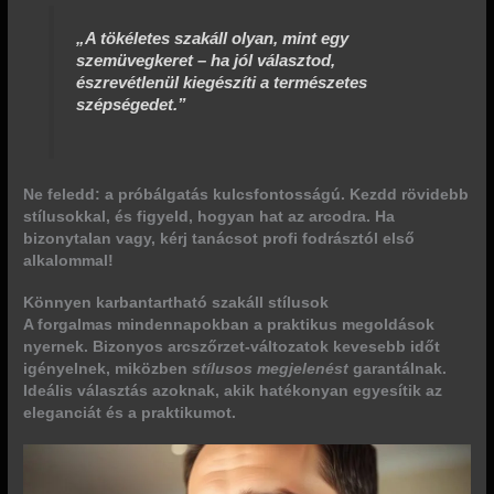
„A tökéletes szakáll olyan, mint egy
szemüvegkeret – ha jól választod,
észrevétlenül kiegészíti a természetes
szépségedet.”
Ne feledd: a próbálgatás kulcsfontosságú. Kezdd rövidebb
stílusokkal, és figyeld, hogyan hat az arcodra. Ha
bizonytalan vagy, kérj tanácsot profi fodrásztól első
alkalommal!
Könnyen karbantartható szakáll stílusok
A forgalmas mindennapokban a praktikus megoldások
nyernek. Bizonyos arcszőrzet-változatok
kevesebb időt
igényelnek, miközben
stílusos megjelenést
garantálnak.
Ideális választás azoknak, akik hatékonyan egyesítik az
eleganciát és a praktikumot.