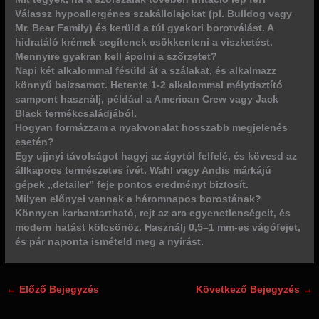
Válassz hypoallergénes szakállolajokat (pl. Bulldog vagy
Mr. Bear Family) és kerüld a túl gyakori borotválást. A
hidratáló krémek segítenek csökkenteni a viszketést.
Mennyire gyakran kell ápolni a szőrzetet?
Napi két alkalommal fésüld át a szálakat, és alkalmazz
könnyű balzsamot. Hetente 1-2 alkalommal mélytisztító
sampont használj, például a American Crew vagy Jack
Black termékcsaládjából.
Hogyan formázzam a nyakvonalat hosszabb megjelenés
esetén?
Egy ujjnyi távolságot hagyj az ágytól felfelé, és kövesd az
állkapocs természetes ívét. Wahl vagy Andis márkájú
gépek „detailer” feje pontos eredményt biztosít.
Milyen előnyei vannak a háromnapos borostának?
Könnyen karbantartható, rejt az arc egyenetlenségeit, és
modern hatást kölcsönöz. Használj 0,5–1 mm-es vágófejet,
és pár naponta ismételd meg a nyírást.
←
Előző Bejegyzés
Következő Bejegyzés
→