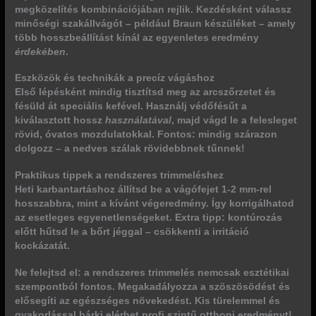
megközelítés
kombinációjában rejlik. Kezdésként válassz
minőségi szakállvágót – például Braun készüléket – amely
több hosszbeállítást kínál az egyenletes eredmény
érdekében
.
Eszközök és technikák a precíz vágáshoz
Első lépésként mindig tisztítsd meg az arcszőrzetet és
fésüld át speciális kefével. Használj védőfésűt a
kiválasztott hossz
használatával
, majd vágd le a felesleget
rövid, óvatos mozdulatokkal. Fontos: mindig szárazon
dolgozz – a nedves szálak rövidebbnek tűnnek!
Praktikus tippek a rendszeres trimmeléshez
Heti karbantartáshoz állítsd be a vágófejet 1-2 mm-rel
hosszabbra, mint a kívánt végeredmény. Így korrigálhatod
az esetleges egyenetlenségeket. Extra tipp: kontúrozás
előtt hűtsd le a bőrt jéggal – csökkenti a irritáció
kockázatát.
Ne felejtsd el: a rendszeres trimmelés nemcsak esztétikai
szempontból fontos. Megakadályozza a szöszösödést és
elősegíti az egészséges növekedést. Kis türelemmel és
gyakorlással bárki elérhet profi szintű otthoni eredményt!