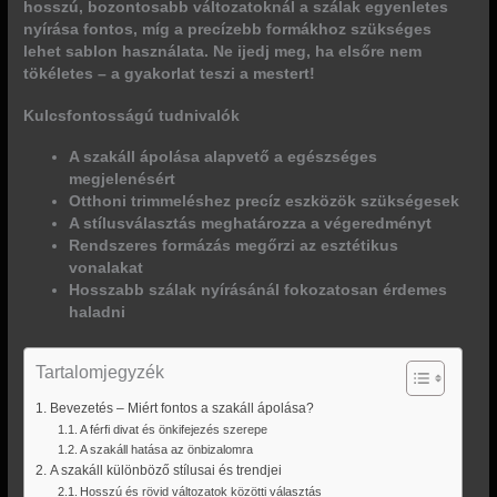
hosszú, bozontosabb változatoknál a szálak egyenletes
nyírása fontos, míg a precízebb formákhoz szükséges
lehet sablon használata. Ne ijedj meg, ha elsőre nem
tökéletes – a gyakorlat teszi a mestert!
Kulcsfontosságú tudnivalók
A szakáll ápolása alapvető a egészséges
megjelenésért
Otthoni trimmeléshez precíz eszközök szükségesek
A stílusválasztás meghatározza a végeredményt
Rendszeres formázás megőrzi az esztétikus
vonalakat
Hosszabb szálak nyírásánál fokozatosan érdemes
haladni
Tartalomjegyzék
Bevezetés – Miért fontos a szakáll ápolása?
A férfi divat és önkifejezés szerepe
A szakáll hatása az önbizalomra
A szakáll különböző stílusai és trendjei
Hosszú és rövid változatok közötti választás