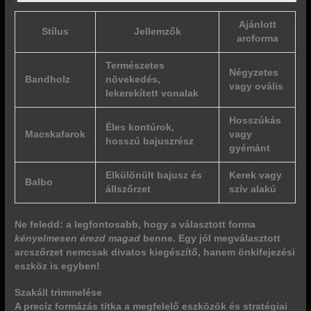
Ajánlott
Stílus
Jellemzők
arcforma
Természetes
Négyzetes
Bandholz
növekedés,
vagy ovális
lekerekített vonalak
Hosszúkás
Éles kontúrok,
Macskafarok
vagy
hosszú bajuszrész
gyémánt
Elkülönült bajusz és
Kerek vagy
Balbo
állszőrzet
szív alakú
Ne feledd: a legfontosabb, hogy a választott forma
kényelmesen érezd magad
benne. Egy jól megválasztott
arcszőrzet nemcsak divatos kiegészítő, hanem önkifejezési
eszköz is egyben!
Szakáll trimmelése
A precíz formázás titka a megfelelő eszközök és
stratégiai