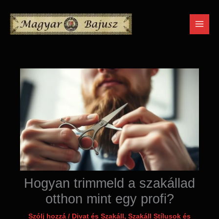
Skip
to
content
Hogyan trimmeld a szakállad
otthon mint egy profi?
Szólj hozzá
/
Divat és Szakáll
,
Szakáll Stílusok és