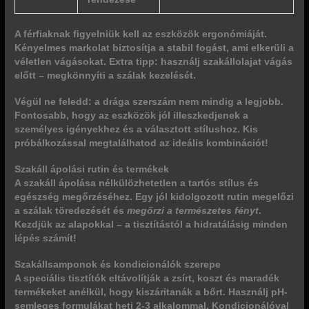
A férfiaknak figyelniük kell az eszközök ergonómiáját.
Kényelmes markolat biztosítja a stabil fogást, ami elkerüli a
véletlen vágásokat. Extra tipp: használj szakállolajat vágás
előtt – megkönnyíti a szálak kezelését.
Végül ne feledd: a drága szerszám nem mindig a legjobb.
Fontosabb, hogy az eszközök jól illeszkedjenek a
személyes igényekhez és a választott stílushoz. Kis
próbálkozással megtalálhatod az ideális kombinációt!
Szakáll ápolási rutin és termékek
A szakáll ápolása nélkülözhetetlen a tartós stílus és
egészség megőrzéséhez. Egy jól kidolgozott rutin
megelőzi
a szálak töredezését
és
megőrzi a természetes fényt
.
Kezdjük az alapokkal – a tisztítástól a hidratálásig minden
lépés számít!
Szakállsamponok és kondicionálók szerepe
A speciális tisztítók eltávolítják a zsírt, koszt és maradék
termékeket anélkül, hogy kiszáritanák a bőrt. Használj
pH-
semleges
formulákat heti 2-3 alkalommal. Kondicionálóval