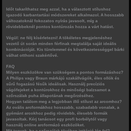
Időt takaríthatsz meg azzal, ha a választott stílushoz
igazodó karbantartási módszereket alkalmazol. A hosszabb
változatoknál fokozatos nyírás javasolt, míg a
rövidebbeknél pontos kontúrozás hozza a várt hatást.
Végül: ne félj kísérletezni! A tökéletes megjelenéshez
vezető út során minden férfinak megtalálja saját ideális
kombinációját. Kis türelemmel és következetességgel bárki
válhat otthoni szakértővé.
FAQ
Milyen eszközökre van szükségem a pontos formázáshoz?
A Philips vagy Braun márkájú szakállvágók, éles ollók és
sűrű fogazású fésűk ideálisak. Használj precíziós
vágófejeket a kontúrokhoz és minőségi balzsamot a
szőrszálak puha állapotának megőrzéséhez.
Hogyan találom meg a legjobban illő stílust az arcomhoz?
Az ovális arcformákhoz hosszabb, szabadabb vonalak, a
gyémánt arcokhoz pedig rövidebb, élesebb formák
javasoltak. Kérj tanácsot egy profi borbélytól vagy
használj online arcformázó eszközöket.
Mit tegyek, ha a szőrszálak tövében irritáció lép fel?