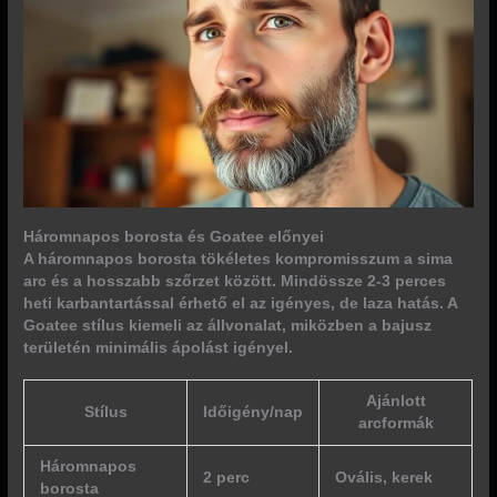
Háromnapos borosta és Goatee előnyei
A háromnapos borosta tökéletes kompromisszum a sima
arc és a hosszabb szőrzet között. Mindössze 2-3 perces
heti karbantartással érhető el az
igényes, de laza hatás
. A
Goatee stílus kiemeli az állvonalat, miközben a bajusz
területén minimális ápolást igényel.
Ajánlott
Stílus
Időigény/nap
arcformák
Háromnapos
2 perc
Ovális, kerek
borosta