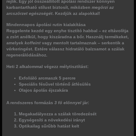
rejlik. Egy jól összeállított ápolási rendszer
könnyen
karbantartható stílust
biztosít, miközben
megőrzi az
arcszőrzet egészségét
. Kezdjük az alapokkal!
Mindennapos ápolási rutin kialakítása
Reggelente kezdd egy enyhe tisztító habbal – ez eltávolítja
a zsírt anélkül, hogy kiszáradna a bőr. Használj termékeket,
amelyek
koffeint
vagy
mentolt
tartalmaznak – serkentik a
vérkeringést. Estére válassz hidratáló balzsamot a szálak
regenerálódásához.
Heti 2 alkalommal végezz mélytisztítást:
Exfoliáló arcmaszk 5 percre
Speciális fésűvel történő átfésülés
Olajos ápolás éjszakára
A rendszeres formázás
3 fő előnnyel
jár:
Megakadályozza a szálak töredezését
Egységesíti a növekedési irányt
Optikailag sűrűbb hatást kelt