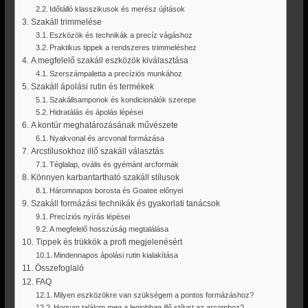
Időtálló klasszikusok és merész újítások
Szakáll trimmelése
Eszközök és technikák a precíz vágáshoz
Praktikus tippek a rendszeres trimmeléshez
A megfelelő szakáll eszközök kiválasztása
Szerszámpaletta a precíziós munkához
Szakáll ápolási rutin és termékek
Szakállsamponok és kondicionálók szerepe
Hidratálás és ápolás lépései
A kontúr meghatározásának művészete
Nyakvonal és arcvonal formázása
Arcstílusokhoz illő szakáll választás
Téglalap, ovális és gyémánt arcformák
Könnyen karbantartható szakáll stílusok
Háromnapos borosta és Goatee előnyei
Szakáll formázási technikák és gyakorlati tanácsok
Precíziós nyírás lépései
A megfelelő hosszúság megtalálása
Tippek és trükkök a profi megjelenésért
Mindennapos ápolási rutin kialakítása
Összefoglaló
FAQ
Milyen eszközökre van szükségem a pontos formázáshoz?
Hogyan találom meg a legjobban illő stílust az arcomhoz?