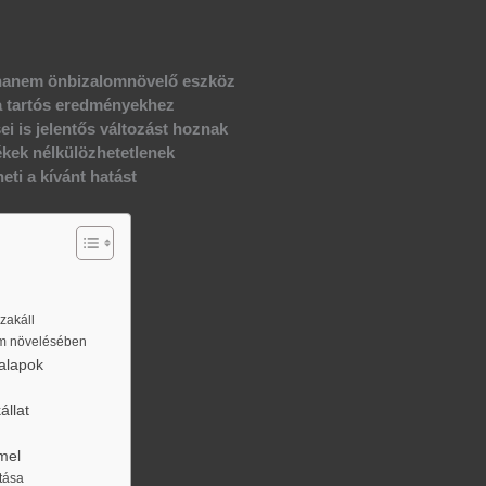
, hanem önbizalomnövelő eszköz
ő a tartós eredményekhez
ei is jelentős változást hoznak
ékek nélkülözhetetlenek
eti a kívánt hatást
szakáll
om növelésében
 alapok
állat
mel
tása