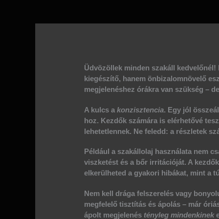
Üdvözöllek minden
szakáll
kedvelőnél!
kiegészítő, hanem önbizalomnövelő eszk
megjelenéshez órákra van szükség – de
A kulcs a
konzisztencia
. Egy jól összeál
hoz. Kezdők számára is elérhetővé teszi
lehetetlennek. Ne feledd: a részletek s
Például a
szakállolaj
használata nem csa
viszketést és a bőr irritációját. A kez
elkerülheted a gyakori hibákat, mint a t
Nem kell drága felszerelés vagy bonyolu
megfelelő tisztítás és ápolás – már óriás
ápolt megjelenés
tényleg mindenkinek
e