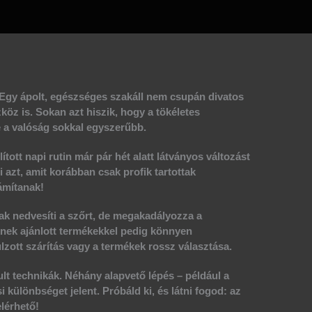
 Egy ápolt, egészséges
szakáll
nem csupán divatos
öz is. Sokan azt hiszik, hogy a tökéletes
 a valóság sokkal egyszerűbb.
lított napi rutin már pár hét alatt látványos változást
 azt, amit korábban csak profik tartottak
zámítanak!
k nedvesíti a szőrt, de megakadályozza a
dőknek ajánlott termékekkel pedig könnyen
úlzott szárítás vagy a termékek rossz választása.
lt technikák. Néhány alapvető lépés – például a
i különbséget jelent. Próbáld ki, és látni fogod: az
lérhető!