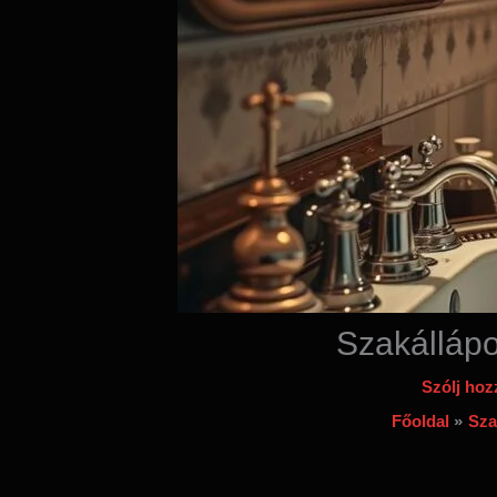
Szakállápo
Szólj hoz
Főoldal
Sza