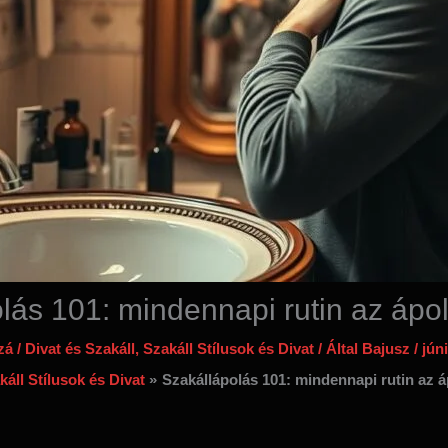
lás 101: mindennapi rutin az ápolt
zá
/
Divat és Szakáll
,
Szakáll Stílusok és Divat
/ Által
Bajusz
/
jún
káll Stílusok és Divat
Szakállápolás 101: mindennapi rutin az áp