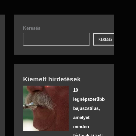
Keresés
KERESÉS
Kiemelt hirdetések
10
legnépszerűbb
bajuszstílus,
amelyet
minden
férfinak ki kell