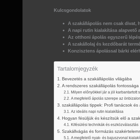
Kulcsgondolatok
A szakállápolás nem csak divat
A napi rutin kialakítása alapvet
Az otthoni ápolás egyszerű lépés
A szakállolaj és kezdőbarát term
Konzisztens ápolással bárki elérh
Tartalomjegyzék
Bevezetés a szakállápolás világába
A rendszeres szakállápolás fontossága
Milyen előnyökkel jár a jól karbantartott 
A megfelelő ápolás szerepe az önbizal
szakállápolás tippek: Profi tanácsok és
Az ideális napi rutin kialakítása
Hogyan fésüljük és készítsük elő a szak
Kifésülési technikák és eszközválasztás
Szakállvágás és formázás szakértelem
A megfelelő nyak- és bajuszvonal kialakí