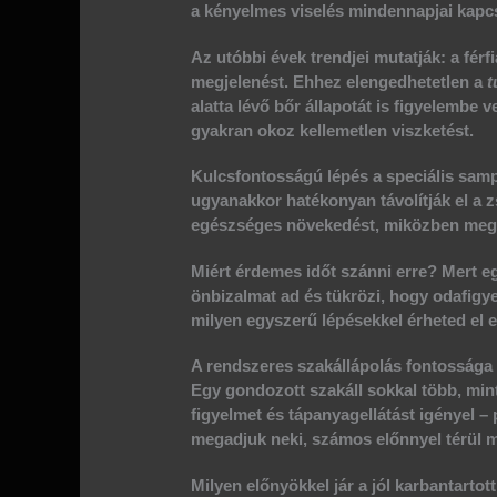
a kényelmes viselés mindennapjai kapcs
Az utóbbi évek trendjei mutatják: a fér
megjelenést. Ehhez elengedhetetlen a
t
alatta lévő
bőr
állapotát is figyelembe ve
gyakran okoz kellemetlen viszketést.
Kulcsfontosságú lépés a speciális
samp
ugyanakkor hatékonyan távolítják el a z
egészséges növekedést, miközben meg
Miért érdemes időt szánni erre? Mert e
önbizalmat ad és tükrözi, hogy odafigy
milyen egyszerű lépésekkel érheted el e
A rendszeres szakállápolás fontossága
Egy gondozott
szakáll
sokkal több, mint
figyelmet és tápanyagellátást igényel –
megadjuk neki, számos előnnyel térül 
Milyen előnyökkel jár a jól karbantartott