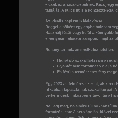
– csak az arcszőrzetednek. Kezdj egy eg
táplálás. A kulcs itt is a
konzisztencia
, 
Az ideális napi rutin kialakítása
Reggel elsőként egy enyhe
balzsam
seg
Használj fésűt vagy kefét a könnyebb 
érvényesül: először sampon, majd az
ol
Néhány termék, ami nélkülözhetetlen:
Hidratáló
szakállbalzsam
a rugal
Gyantát sem tartalmazó
olaj
a bő
Fa fésű a természetes fény meg
Egy 2023-as felmérés szerint, akik ren
ritkábban tapasztalnak
szakállkorpát
. A
vérkeringést, miközben eltávolítja a hám
Ne ijedj meg, ha elsőre túl soknak tűni
formázás, este 2 perc ápolás. Idővel e
ugyanúgy alapvetőek az egészséges me