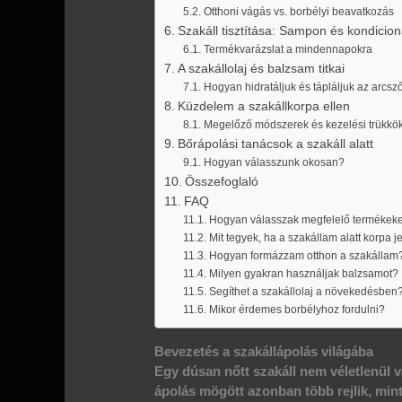
Otthoni vágás vs. borbélyi beavatkozás
Szakáll tisztítása: Sampon és kondicio
Termékvarázslat a mindennapokra
A szakállolaj és balzsam titkai
Hogyan hidratáljuk és tápláljuk az arcsző
Küzdelem a szakállkorpa ellen
Megelőző módszerek és kezelési trükkö
Bőrápolási tanácsok a szakáll alatt
Hogyan válasszunk okosan?
Összefoglaló
FAQ
Hogyan válasszak megfelelő termékeke
Mit tegyek, ha a szakállam alatt korpa 
Hogyan formázzam otthon a szakállam
Milyen gyakran használjak balzsamot?
Segíthet a szakállolaj a növekedésben
Mikor érdemes borbélyhoz fordulni?
Bevezetés a szakállápolás világába
Egy dúsan nőtt
szakáll
nem véletlenül v
ápolás mögött azonban több rejlik, min