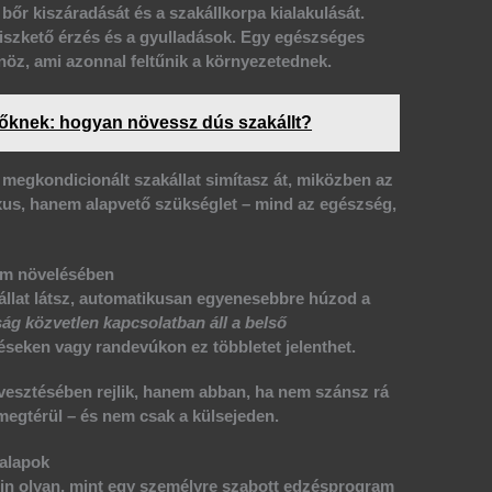
a
bőr
kiszáradását és a szakállkorpa kialakulását.
viszkető érzés és a gyulladások. Egy egészséges
öz, ami azonnal feltűnik a környezetednek.
őknek: hogyan növessz dús szakállt?
 megkondicionált szakállat simítasz át, miközben az
 luxus, hanem alapvető szükséglet – mind az egészség,
om növelésében
llat
látsz, automatikusan egyenesebbre húzod a
ság közvetlen kapcsolatban áll a belső
seken vagy randevúkon ez többletet jelenthet.
vesztésében rejlik, hanem abban, ha nem szánsz rá
megtérül – és nem csak a külsejeden.
 alapok
utin olyan, mint egy személyre szabott edzésprogram