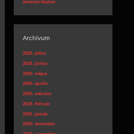
átmenet lépései
Archívum
2026. július
2026. június
2026. május
2026. április
2026. március
2026. február
2026. január
2025. december
2025. november