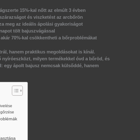
ágszerte 15%-kal nőtt az elmúlt 3 évben
szárazságot és viszketést az arcbőrön
a meg az ideális ápolási gyakoriságot
ónapot tölt bajuszvágással
 akár 70%-kal csökkentheti a bőrproblémákat
rál, hanem praktikus megoldásokat is kínál.
 nyíróeszközt, milyen termékekkel óvd a bőröd, és
edd: egy ápolt bajusz nemcsak külsőddé, hanem
övelése
egőrzése
problémák
lasztása