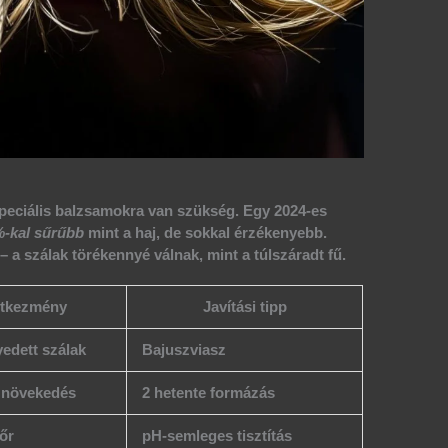
speciális balzsamokra van szükség. Egy 2024-es
-kal sűrűbb
mint a haj, de sokkal érzékenyebb.
– a szálak törékennyé válnak, mint a túlszáradt fű.
tkezmény
Javítási tipp
dett szálak
Bajuszviasz
 növekedés
2 hetente formázás
őr
pH-semleges tisztítás