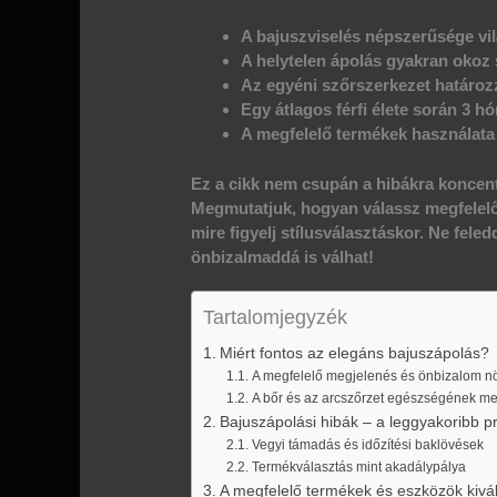
A bajuszviselés népszerűsége vil
A helytelen ápolás gyakran okoz 
Az egyéni szőrszerkezet határozz
Egy átlagos férfi élete során 3 h
A megfelelő termékek használata
Ez a cikk nem csupán a hibákra koncent
Megmutatjuk, hogyan válassz megfelelő
mire figyelj stílusválasztáskor. Ne fel
önbizalmaddá is válhat!
Tartalomjegyzék
Miért fontos az elegáns bajuszápolás?
A megfelelő megjelenés és önbizalom n
A bőr és az arcszőrzet egészségének m
Bajuszápolási hibák – a leggyakoribb 
Vegyi támadás és időzítési baklövések
Termékválasztás mint akadálypálya
A megfelelő termékek és eszközök kivá