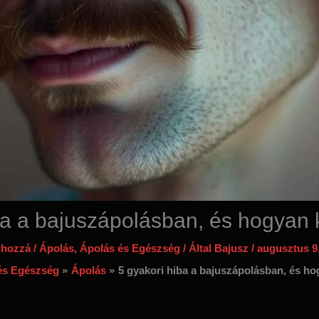
ba a bajuszápolásban, és hogyan k
 hozzá
/
Ápolás
,
Ápolás és Egészség
/ Által
Bajusz
/
augusztus 9
és Egészség
Ápolás
5 gyakori hiba a bajuszápolásban, és ho