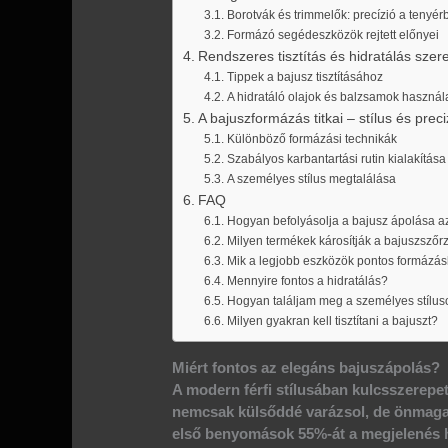
Borotvák és trimmelők: precízió a tenyér
Formázó segédeszközök rejtett előnyei
Rendszeres tisztítás és hidratálás szer
Tippek a bajusz tisztításához
A hidratáló olajok és balzsamok használ
A bajuszformázás titkai – stílus és preci
Különböző formázási technikák
Szabályos karbantartási rutin kialakítása
A személyes stílus megtalálása
FAQ
Hogyan befolyásolja a bajusz ápolása a
Milyen termékek károsítják a bajuszszőr
Mik a legjobb eszközök pontos formázá
Mennyire fontos a hidratálás?
Hogyan találjam meg a személyes stílu
Milyen gyakran kell tisztítani a bajuszt?
Miért fontos az elegáns bajuszápolás?
A modern férfi stílusában kulcsszerepet
nemcsak külsőddé varázsol, de önmagadr
első benyomások
55%-át
a megjelenés h