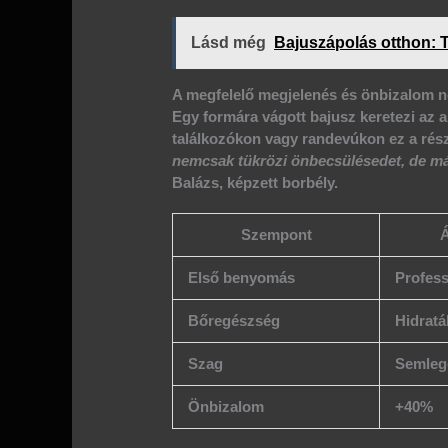
Lásd még
Bajuszápolás otthon: 
A megfelelő megjelenés és önbizalom n
Egy formára vágott bajusz keretezi az ar
találkozókon vagy randevúkon ez a rész
nemcsak tükrözi önbecsülésedet, de más
Balázs, képzett borbély.
Szempont
Á
Első benyomás
Profess
Bőregészség
Hidratá
Szag
Semleg
Önbizalom
+40%