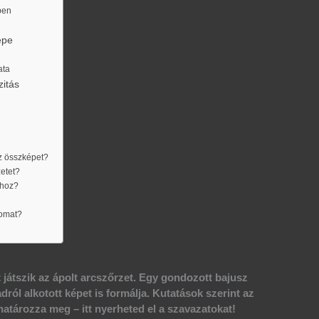
ben
epe
ata
zitás
z összképet?
zetet?
shoz?
somat?
 játszik az ápolt arcszőrzet. Egy gondozott bajusz
ól alkotott képet is formálja. Kutatások szerint az
atározza meg – itt nyerheted el a szavazatokat!