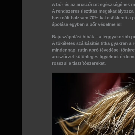
A bőr és az arcszőrzet egészségének 
A rendszeres tisztítás megakadályozza 
használt balzsam
70%-kal csökkenti
a p
ápolása egyben a bőr védelme is!
Bajuszápolási hibák – a leggyakoribb 
A tökéletes szálkásítás titka gyakran a
mindennapi rutin apró tévedései tönkre
arcszőrzet különleges figyelmet érdeme
rosszul a tisztítószereket.