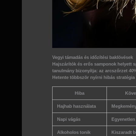
Vegyi támadás és időzítési baklövések
Hajszárítók és erős samponok helyett 
tanulmány bizonyítja: az arcszőrzet
40%
Hetente többször nyírni hibás stratégia 
Hiba
Köve
Hajhab használata
Megkeménye
Napi vágás
Egyenetlen
Alkoholos tonik
Kiszaradt b