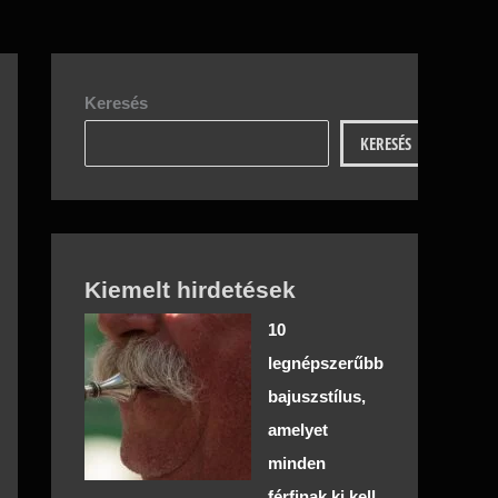
Keresés
KERESÉS
Kiemelt hirdetések
10
legnépszerűbb
bajuszstílus,
amelyet
minden
férfinak ki kell