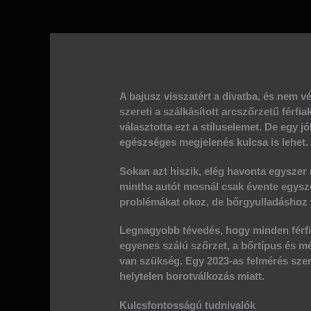
A bajusz visszatért a divatba, és nem v
szereti a szálkásított arcszőrzetű férf
választotta ezt a stíluselemet. De egy 
egészséges megjelenés kulcsa is lehet.
Sokan azt hiszik, elég havonta egyszer 
mintha autót mosnál csak évente egysze
problémákat okoz, de bőrgyulladáshoz 
Legnagyobb tévedés, hogy minden férfi
egyenes szálú szőrzet, a bőrtípus és mé
van szükség. Egy 2023-as felmérés szer
helytelen borotválkozás miatt.
Kulcsfontosságú tudnivalók