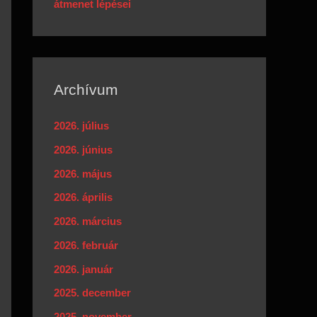
átmenet lépései
Archívum
2026. július
2026. június
2026. május
2026. április
2026. március
2026. február
2026. január
2025. december
2025. november