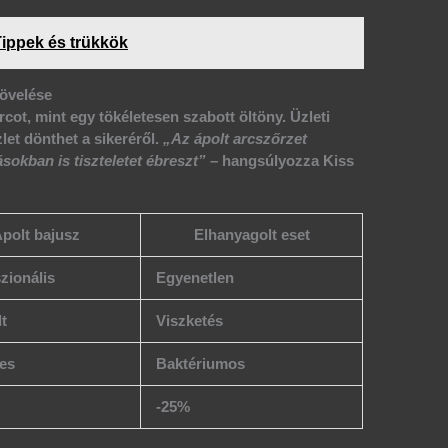
Tippek és trükkök
övelése
cot, mint egy tökéletesen szabott öltöny. Üzleti
let dönthet a sikeréről.
„Az ápolt arcszőrzet
okban is tiszteletet ébreszt”
– hangsúlyozza Kiss
polt bajusz
Elhanyagolt eset
zionális
Egyenetlen
lt
Viszketés
es
Baktériumos
-25%