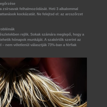
megőrzése
a zsírsavak felhalmozódását. Heti 3 alkalommal
attanások kockázatát. Ne felejtsd el: az arcszőrzet
problémák
 részletekben rejlik. Sokak számára meglepő, hogy a
tehetik hónapok munkáját. A szakértők szerint az
l – nem véletlenül választják
73%-ban
a férfiak