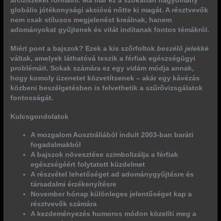
arcdíszeket formálni. Ma már ez a szokatlan hagyomány
globális jótékonysági akcióvá
nőtte ki magát. A résztvevők
nem csak stílusos megjelenést kreálnak, hanem
adományokat gyűjtenek és vitát indítanak fontos témákról.
Miért pont a bajszok? Ezek a kis szőrfoltok
beszélő jelekké
váltak, amelyek láthatóvá teszik a férfiak egészségügyi
problémáit. Sokak számára ez egy vidám módja annak,
hogy komoly üzenetet közvetítsenek – akár egy kávézás
közbeni beszélgetésben is felvethetik a szűrővizsgálatok
fontosságát.
Kulcsgondolatok
A mozgalom Ausztráliából indult 2003-ban baráti
fogadalmakból
A bajszok növesztése szimbolizálja a férfiak
egészségéért folytatott küzdelmet
A részvétel lehetőséget ad adománygyűjtésre és
társadalmi érzékenyítésre
November hónap különleges jelentőséget kap a
résztvevők számára
A kezdeményezés humoros módon közelíti meg a