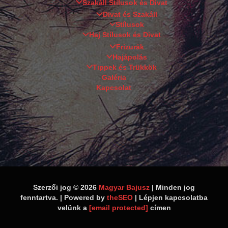
Szakáll Stílusok és Divat
Divat és Szakáll
Stílusok
Haj Stílusok és Divat
Frizurák
Hajápolás
Tippek és Trükkök
Galéria
Kapcsolat
Szerzői jog © 2026
Magyar Bajusz
| Minden jog
fenntartva. | Powered by
theSEO
| Lépjen kapcsolatba
velünk a
[email protected]
címen