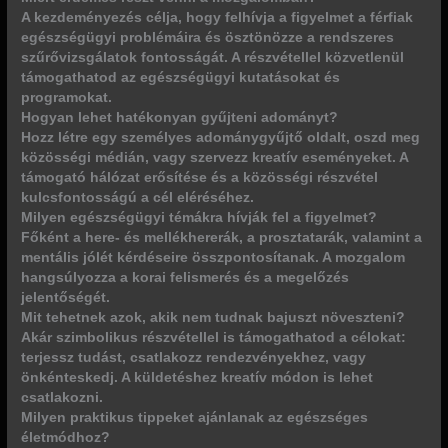
A kezdeményezés célja, hogy felhívja a figyelmet a férfiak
egészségügyi problémáira és ösztönözze a rendszeres
szűrővizsgálatok fontosságát. A részvétellel közvetlenül
támogathatod az egészségügyi kutatásokat és
programokat.
Hogyan lehet hatékonyan gyűjteni adományt?
Hozz létre egy személyes adománygyűjtő oldalt, oszd meg
közösségi médián, vagy szervezz kreatív eseményeket. A
támogató hálózat erősítése és a közösségi részvétel
kulcsfontosságú a cél eléréséhez.
Milyen egészségügyi témákra hívják fel a figyelmet?
Főként a here- és mellékhererák, a prosztatarák, valamint a
mentális jólét kérdéseire összpontosítanak. A mozgalom
hangsúlyozza a korai felismerés és a megelőzés
jelentőségét.
Mit tehetnek azok, akik nem tudnak bajuszt növeszteni?
Akár szimbolikus részvétellel is támogathatod a célokat:
terjessz tudást, csatlakozz rendezvényekhez, vagy
önkénteskedj. A küldetéshez kreatív módon is lehet
csatlakozni.
Milyen praktikus tippeket ajánlanak az egészséges
életmódhoz?