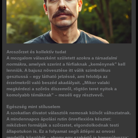
Arcszőrzet és kollektív tudat
A mozgalom válaszként született azokra a
társadalmi
normákra
, amelyek szerint a férfiaknak „keménynek” kell
lenniük. A bajusz növesztése itt válik szimbolikus
gesztussá – egy látható jelzéssé, ami feloldja az
érzelmekről való beszéd akadályait. „Mikor valaki
megkérdezi a szőrös díszemről, rögtön teret nyitok a
komolyabb témáknak” – meséli egy résztvevő.
Egészség mint stíluselem
A szokatlan divatot választók nemcsak külsőt változtatnak.
A mindennapos ápolási rutin
önreflexióra
késztet:
miközben formálják a szőrzetet, elgondolkodnak testi
állapotukon is. Ez a folyamat segít átlépni az orvosi
rendelők küszöbét – ahogy egy szakértő is hangsúlyozza: