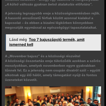
„A külső változás gyakran belső átalakulás előfutára”
.
A jelenség legnagyobb ereje a
közösségteremtésben
rejlik.
A hasonló arcszőrzetű férfiak között azonnal kialakul a
kapcsolat – és ebben a bizalmi légkörben könnyebben
megosztják egymással az egészségügyi tapasztalataikat.
Lásd még
Top 7 bajuszápoló termék, amit
ismerned kell
A „Movember bajusz” és a közösségi részvétel
A közösségi összetartás ereje tükröződik azokban a szőrös
mosolyokban, amelyek novemberben egyre gyakrabban
tűnnek fel. Ez a jelenség nem csupán divatról szól – együtt
alkotnak egy élő hálót, amely támogatást nyújt és fontos
üzeneteket közvetít.