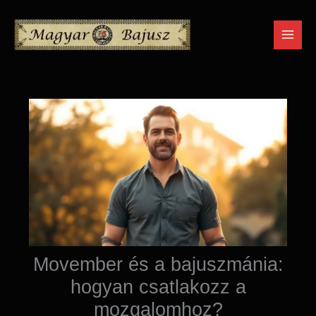
Skip
to
content
Movember és a bajuszmánia:
hogyan csatlakozz a
mozgalomhoz?