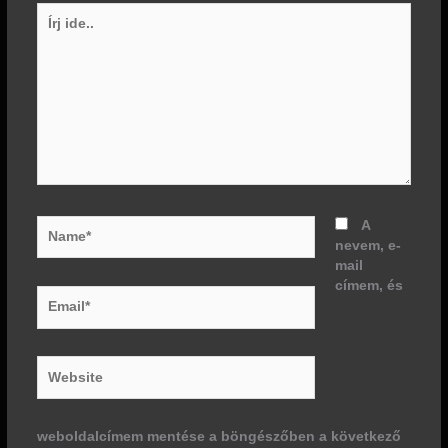
Írj
ide..
Name*
A
nevem, e-
mail
címem, és
Email*
Website
weboldalcímem mentése a böngészőben a következő