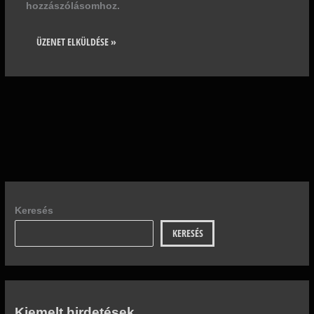
hozzászólásomhoz.
Keresés
KERESÉS
Kiemelt hirdetések