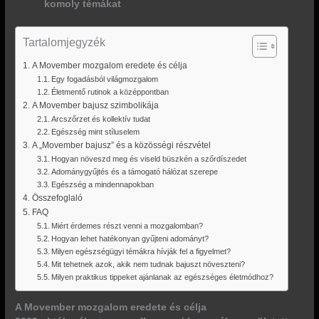
komoly témákat
Tartalomjegyzék
A Movember mozgalom eredete és célja
Egy fogadásból világmozgalom
Életmentő rutinok a középpontban
A Movember bajusz szimbolikája
Arcszőrzet és kollektív tudat
Egészség mint stíluselem
A „Movember bajusz” és a közösségi részvétel
Hogyan növeszd meg és viseld büszkén a szőrdíszedet
Adománygyűjtés és a támogató hálózat szerepe
Egészség a mindennapokban
Összefoglaló
FAQ
Miért érdemes részt venni a mozgalomban?
Hogyan lehet hatékonyan gyűjteni adományt?
Milyen egészségügyi témákra hívják fel a figyelmet?
Mit tehetnek azok, akik nem tudnak bajuszt növeszteni?
Milyen praktikus tippeket ajánlanak az egészséges életmódhoz?
A Movember mozgalom eredete és célja