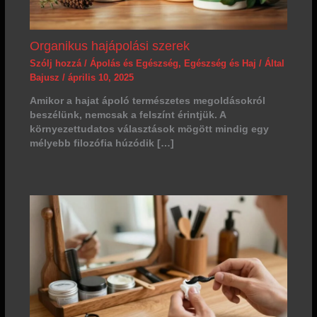
Organikus hajápolási szerek
Szólj hozzá
/
Ápolás és Egészség
,
Egészség és Haj
/ Által
Bajusz
/
április 10, 2025
Amikor a hajat ápoló természetes megoldásokról
beszélünk, nemcsak a felszínt érintjük. A
környezettudatos választások mögött mindig egy
mélyebb filozófia húzódik […]