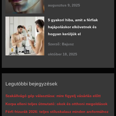
augusztus 9, 2025
5 gyakori hiba, amit a férfiak
hajápoláskor elkövetnek és
hogyan kerüljük el
Szerző: Bajusz
október 18, 2025
Legutóbbi bejegyzések
Szakállvágó gép választása: mire figyelj vásárlás előtt
Korpa elleni teljes útmutató: okok és otthoni megoldások
Férfi frizurák 2026: teljes stíluskalauz minden arcformához