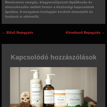
Rendszeres mozgás, kiegyensúlyozott táplálkozás és
stresszkezelés mellett fontos a közösségi kapcsolatok
ápolása. A mozgalom honlapján konkrút útmutatók és
források is elérhetők.
←
Előző Bejegyzés
Következő Bejegyzés
→
Kapcsolódó hozzászólások