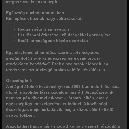
megosztása is sokat segít.
Egészség a mindennapokban
Kis lépések hoznak nagy változásokat:
Reggeli séta friss levegőn
Hétköznapi étkezések zöldségekkel gazdagítva
Baráti társaságban közös sportolás
Egy résztvevő elmondása szerint:
„A mozgalom
megtanított, hogy az egészség nem csak orvosi
rendelőben kezdődik”
. Ezek a szokások elősegítik a
rendszeres szűrővizsgálatokra való felkészülést is.
Összefoglaló
A világot átölelő kezdeményezés 2003-ban indult, és mára
globális szolidaritási mozgalommá
nőtt. Arcszőrzetünk
nem csupán divatnyilatkozat – látható jelkép, amely
egészségügyi beszélgetéseket indít el. A közösségi
összefogás ereje mutatkozik meg a közös célért küzdő
csoportokban.
A szokatlan hagyomány mögött komoly üzenet húzódik: a