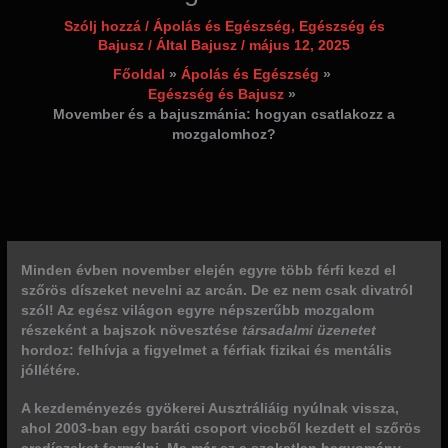
Szólj hozzá
/
Ápolás és Egészség
,
Egészség és
Bajusz
/ Által
Bajusz
/
május 12, 2025
Főoldal
Ápolás és Egészség
Egészség és Bajusz
Movember és a bajuszmánia: hogyan csatlakozz a
mozgalomhoz?
Minden évben
november
elején egyre több férfi kezd el
szőrös díszeket nevelni az arcán. De ez nem csak divatról
szól! Az egész világon egyre népszerűbb mozgalom
részeként a bajszok növesztése
társadalmi üzenetet
hordoz: felhívja a figyelmet a férfiak fizikai és mentális
jóllétére.
A kezdeményezés gyökerei Ausztráliáig nyúlnak vissza,
ahol 2003-ban egy baráti csoport viccből kezdett el szőrös