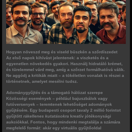
Hogyan növeszd meg és viseld büszkén a szőrdíszedet
Az első napok kihívást jelentenek: a viszketés és a
egyenetlen növekedés gyakori. Használj hidratáló krémet,
és türelemmel várd meg, amíg a szőrzet formálhatóvá válik.
Ne aggódj a kritikák miatt
– a tökéletlen vonalak is részei a
történetnek, amelyet mesélni tudsz.
Adománygyűjtés és a támogató hálózat szerepe
Közösségi események – például bajuszbálok vagy
futóversenyek – teremtenek lehetőséget adományok
gyűjtésére. Egy budapesti csoport tavaly 2 millió forintot
gyűjtött
rákellenes kutatásokra
kreatív jótékonysági
aukciókkal. Fontos, hogy mindenki megtalálja a számára
megfelelő formát: akár egy virtuális gyűjtőoldal