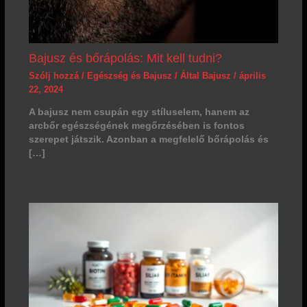
Bajusz és bőrápolás: Mit kell tudni?
Szólj hozzá
/
Egészség és Bajusz
/ Által
Bajusz
/
április
22, 2024
A bajusz nem csupán egy stíluselem, hanem az
arcbőr egészségének megőrzésében is fontos
szerepet játszik. Azonban a megfelelő bőrápolás és
[…]