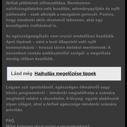
férfiak jóllétének
előmozdítása. Rendszeres
szűrővizsgálatokra való buzdítás, adománygyűjtés és nyílt
párbeszéd – ezek alkotják a mozgalom gerincét. Fontos,
hogy mindenki
aktív résztvevő
lehessen, akár egy
beszélgetés indításával is.
Az egészségmegőrzés nem orvosi rendelőben kezdődik.
Apró lépések – mint a testi állapotról való nyílt
kommunikáció – hosszú távon életeket menthetnek. A
novemberi szokás emlékeztetőül szolgál: a megelőzés
mindig időben kezdődik.
Lásd még
Hajhullás megelőzése tippek
Legyen szó sportolásról, egészséges étkezésről vagy
közös programokról – mindenki megtalálhatja a számára
megfelelő módot a részvételre. A lényeg: együtt alakítsunk
olyan világot, ahol a
férfiak egészsége
mindenki számára
prioritás.
FAQ
Miért érdemes részt venni a mozgalomban?