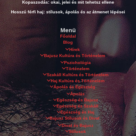
Kopaszodás: okai, jelei és mit tehetsz ellene
Hosszú férfi haj: stílusok, ápolás és az átmenet lépései
Menü
Főoldal
Blog
Hírek
Bajusz Kultúra és Történelem
Pszichológia
Történelem
Szakáll Kultúra és Történelem
Haj Kultúra és Történelem
Ápolás és Egészség
Ápolás
Egészség és Bajusz
Egészség és Szakáll
Egészség és Haj
Bajusz Stílusok és Divat
Divat és Bajusz
Stílusok