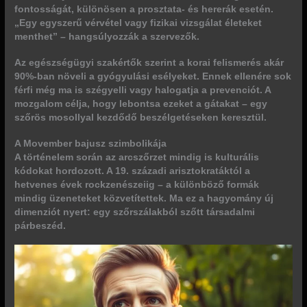
fontosságát, különösen a prosztata- és hererák esetén.
„Egy egyszerű vérvétel vagy fizikai vizsgálat életeket
menthet” – hangsúlyozzák a szervezők.
Az egészségügyi szakértők szerint a korai felismerés akár
90%-ban növeli a gyógyulási esélyeket. Ennek ellenére sok
férfi még ma is szégyelli vagy halogatja a prevenciót. A
mozgalom célja, hogy lebontsa ezeket a gátakat – egy
szőrös mosollyal kezdődő beszélgetéseken keresztül.
A Movember bajusz szimbolikája
A történelem során az arcszőrzet mindig is
kulturális
kódokat
hordozott. A 19. századi arisztokratáktól a
hetvenes évek rockzenészeiig – a különböző formák
mindig üzeneteket közvetítettek. Ma ez a hagyomány új
dimenziót nyert: egy szőrszálakból szőtt társadalmi
párbeszéd.