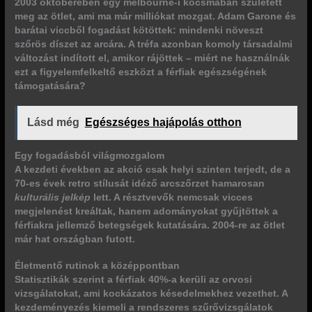
2003 októberében egy melbourne-i kocsmában született
meg az ötlet, ami ma már milliókat mozgat. Adam Garone és
barátai viccből fogadást kötöttek: mindenki növeszt
szőrös díszet az arcára. A tréfa azonban
komoly társadalmi
változást
indított el, amikor rájöttek – miért ne használnák
ezt a figyelemfelkeltő eszközt a férfiak egészségének
támogatására?
Lásd még
Egészséges hajápolás otthon
Egy fogadásból világmozgalom
A kezdeti években az akció csak helyi szinten terjedt, de a
70-es évek retro stílusát idéző arcszőrzet hamarosan
kulturális jelkép
lett. A résztvevők nemcsak vicces
megjelenést kreáltak, hanem adományokat gyűjtöttek a
férfiakra jellemző betegségek kutatására. 2004-re az ötlet
már hat országban futott.
Életmentő rutinok a középpontban
Statisztikák szerint a férfiak 40%-a kerüli az orvosi
vizsgálatokat, ami kockázatos késedelmekhez vezethet. A
kezdeményezés kiemeli a
rendszeres szűrővizsgálatok