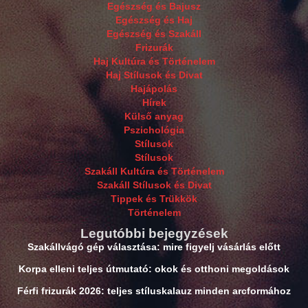
Egészség és Bajusz
Egészség és Haj
Egészség és Szakáll
Frizurák
Haj Kultúra és Történelem
Haj Stílusok és Divat
Hajápolás
Hírek
Külső anyag
Pszichológia
Stílusok
Stílusok
Szakáll Kultúra és Történelem
Szakáll Stílusok és Divat
Tippek és Trükkök
Történelem
Legutóbbi bejegyzések
Szakállvágó gép választása: mire figyelj vásárlás előtt
Korpa elleni teljes útmutató: okok és otthoni megoldások
Férfi frizurák 2026: teljes stíluskalauz minden arcformához