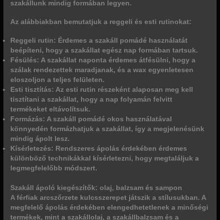
szakállunk mindig formában legyen.
Az alábbiakban bemutatjuk a reggeli és esti rutinokat:
Reggeli rutin:
Érdemes a szakáll pomádé használatát
beépíteni, hogy a szakállat egész nap formában tartsuk.
Fésülés:
A szakállat naponta érdemes átfésülni, hogy a
szálak rendezettek maradjanak, és a wax egyenletesen
eloszoljon a teljes felületen.
Esti tisztítás:
Az esti rutin részeként alaposan meg kell
tisztítani a szakállat, hogy a nap folyamán felvitt
termékeket eltávolítsuk.
Formázás:
A szakáll pomádé okos használatával
könnyedén formázhatjuk a szakállat, így a megjelenésünk
mindig ápolt lesz.
Kísérletezés:
Rendszeres ápolás érdekében érdemes
különböző technikákkal kísérletezni, hogy megtaláljuk a
legmegfelelőbb módszert.
Szakáll ápoló kiegészítők: olaj, balzsam és sampon
A férfiak arcszőrzete kulcsszerepet játszik a stílusukban. A
megfelelő ápolás érdekében elengedhetetlenek a minőségi
termékek, mint a szakállolaj, a szakállbalzsam és a