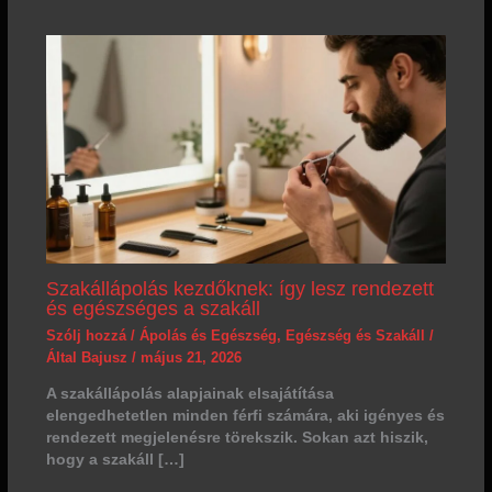
Szakállápolás kezdőknek: így lesz rendezett
és egészséges a szakáll
Szólj hozzá
/
Ápolás és Egészség
,
Egészség és Szakáll
/
Által
Bajusz
/
május 21, 2026
A szakállápolás alapjainak elsajátítása
elengedhetetlen minden férfi számára, aki igényes és
rendezett megjelenésre törekszik. Sokan azt hiszik,
hogy a szakáll […]