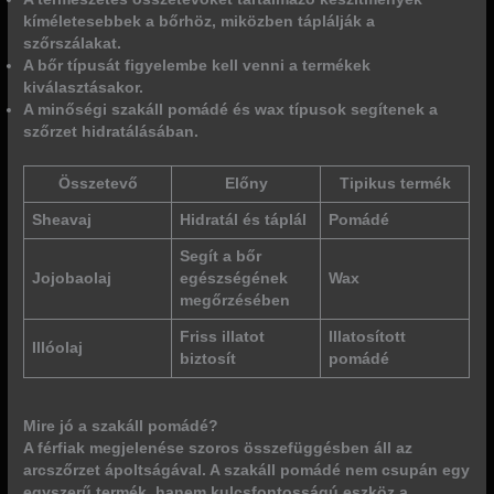
kíméletesebbek a bőrhöz, miközben táplálják a
szőrszálakat.
A bőr típusát figyelembe kell venni a termékek
kiválasztásakor.
A minőségi szakáll pomádé és wax típusok segítenek a
szőrzet hidratálásában.
Összetevő
Előny
Tipikus termék
Sheavaj
Hidratál és táplál
Pomádé
Segít a bőr
Jojobaolaj
egészségének
Wax
megőrzésében
Friss illatot
Illatosított
Illóolaj
biztosít
pomádé
Mire jó a szakáll pomádé?
A férfiak megjelenése szoros összefüggésben áll az
arcszőrzet ápoltságával. A szakáll pomádé nem csupán egy
egyszerű termék, hanem kulcsfontosságú eszköz a