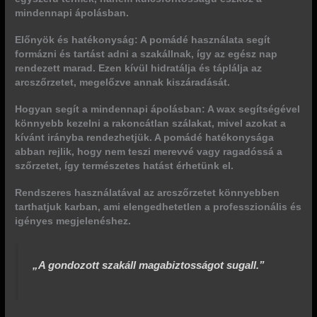
mindennapi ápolásban.
Előnyök és hatékonyság:
A pomádé használata segít
formázni és tartást adni a szakállnak, így az egész nap
rendezett marad. Ezen kívül hidratálja és táplálja az
arcszőrzetet, megelőzve annak kiszáradását.
Hogyan segít a mindennapi ápolásban:
A wax segítségével
könnyebb kezelni a rakoncátlan szálakat, mivel azokat a
kívánt irányba rendezhetjük. A pomádé hatékonysága
abban rejlik, hogy nem teszi merevvé vagy ragadóssá a
szőrzetet, így természetes hatást érhetünk el.
Rendszeres használatával az arcszőrzetet könnyebben
tarthatjuk karban, ami elengedhetetlen a professzionális és
igényes megjelenéshez.
„A gondozott szakáll magabiztosságot sugall.”