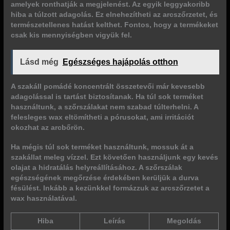
amelyek ronthatják a megjelenést. Az egyik leggyakoribb
hiba a
túlzott adagolás
. Ez elnehezítheti az arcszőrzetet, és
természetellenes hatást kelthet. Fontos, hogy a termékeket
csak kis mennyiségben vigyük fel.
Lásd még
Egészséges hajápolás otthon
A szakáll pomádé koncentrált összetevői már kevesebb
adagolással is tartást biztosítanak. Ha túl sok terméket
használtunk, a szőrszálakat nem szabad túlterhelni. A
felesleges wax eltömítheti a pórusokat, ami irritációt
okozhat az arcbőrön.
Ha mégis túl sok terméket használtunk, mossuk át a
szakállat meleg vízzel. Ezt követően használjunk egy kevés
olajat a hidratálás helyreállításához. A szőrszálak
egészségének megőrzése érdekében kerüljük a durva
fésülést. Inkább a kezünkkel formázzuk az arcszőrzetet a
wax használatával.
Hiba
Leírás
Megoldás