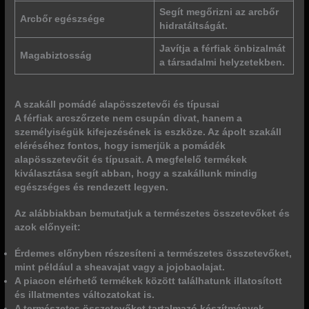
Segít megőrizni az arcbőr
Arcbőr egészsége
hidratáltságát.
Javítja a férfiak önbizalmát
Magabiztosság
a társadalmi helyzetekben.
A szakáll pomádé alapösszetevői és típusai
A férfiak arcszőrzete nem csupán divat, hanem a
személyiségük kifejezésének is eszköze. Az ápolt szakáll
eléréséhez fontos, hogy ismerjük a pomádék
alapösszetevőit és típusait. A megfelelő termékek
kiválasztása segít abban, hogy a szakállunk mindig
egészséges és rendezett legyen.
Az alábbiakban bemutatjuk a természetes összetevőket és
azok előnyeit:
Érdemes előnyben részesíteni a természetes összetevőket,
mint például a sheavajat vagy a jojobaolajat.
A piacon elérhető termékek között találhatunk illatosított
és illatmentes változatokat is.
A természetes összetevőket tartalmazó készítmények