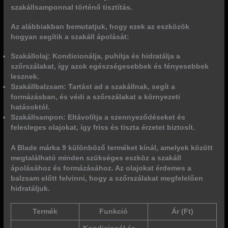
szakállsamponnal történő tisztítás.
Az alábbiakban bemutatjuk, hogy ezek az eszközök
hogyan segítik a szakáll ápolását:
Szakállolaj:
Kondicionálja, puhítja és hidratálja a
szőrszálakat, így azok egészségesebbek és fényesebbek
lesznek.
Szakállbalzsam:
Tartást ad a szakállnak, segít a
formázásban, és védi a szőrszálakat a környezeti
hatásoktól.
Szakállsampon:
Eltávolítja a szennyeződéseket és
felesleges olajokat, így friss és tiszta érzetet biztosít.
A Blade márka 9 különböző terméket kínál, amelyek között
megtalálható minden szükséges eszköz a szakáll
ápolásához és formázásához. Az olajokat érdemes a
balzsam előtt felvinni, hogy a szőrszálakat megfelelően
hidratáljuk.
Termék
Funkció
Ár (Ft)