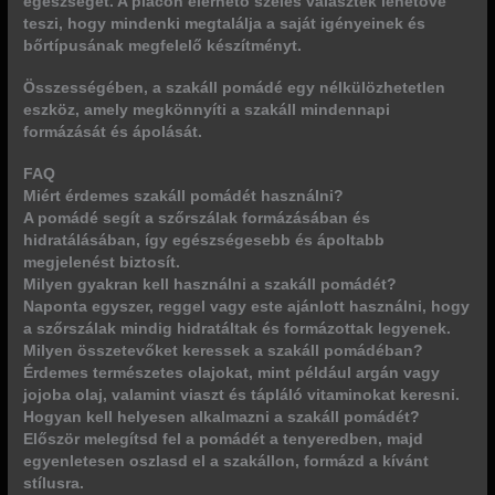
egészségét. A piacon elérhető széles választék lehetővé
teszi, hogy mindenki megtalálja a saját igényeinek és
bőrtípusának megfelelő készítményt.
Összességében, a szakáll pomádé egy nélkülözhetetlen
eszköz, amely megkönnyíti a szakáll mindennapi
formázását és ápolását.
FAQ
Miért érdemes szakáll pomádét használni?
A pomádé segít a szőrszálak formázásában és
hidratálásában, így egészségesebb és ápoltabb
megjelenést biztosít.
Milyen gyakran kell használni a szakáll pomádét?
Naponta egyszer, reggel vagy este ajánlott használni, hogy
a szőrszálak mindig hidratáltak és formázottak legyenek.
Milyen összetevőket keressek a szakáll pomádéban?
Érdemes természetes olajokat, mint például argán vagy
jojoba olaj, valamint viaszt és tápláló vitaminokat keresni.
Hogyan kell helyesen alkalmazni a szakáll pomádét?
Először melegítsd fel a pomádét a tenyeredben, majd
egyenletesen oszlasd el a szakállon, formázd a kívánt
stílusra.