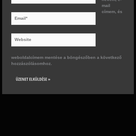
mail
címem, és
Email*
Website
weboldalcímem mentése a böngészőben a következő
hozzászólásomhoz.