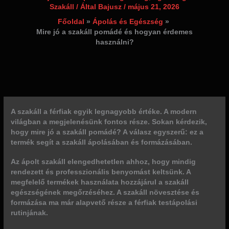
Szakáll
/ Által
Bajusz
/
május 21, 2026
Főoldal
Ápolás és Egészség
Mire jó a szakáll pomádé és hogyan érdemes
használni?
A szakáll a férfiak egyik legnagyobb értéke. A modern
világban a megjelenésünk fontos része. Sokan kérdezik,
hogy
mire jó a szakáll pomádé
? A válasz egyszerű: ez a
termék segít a szakáll ápolásában és formázásában.
Az ápolt szakáll elengedhetetlen ahhoz, hogy mindig
rendezett és professzionális benyomást keltsünk. A
megfelelő termékek használata hozzájárul a szakáll
egészségének megőrzéséhez. A szakáll növesztése és
formázása ma már alapvető része a férfiak testápolási
rutinjának.