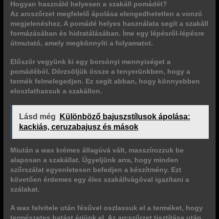
Hogyan használd helyesen a szakáll pomádét?
Az arcszőrzet megfelelő ápolása elengedhetetlen a vonzó
megjelenéshez. A pomádé helyes használata segít a szakáll
formázásában és hidratálásában. Íme egy lépésről-lépésre
útmutató, amely megkönnyíti a folyamatot.
Először vegyünk ki egy borsónyi mennyiséget a
pomádéból. Dörzsöljük össze a tenyerünkben, hogy a
termék felmelegedjen. Ez segít abban, hogy könnyebben
eloszlathassuk a szakállon.
Lásd még
Különböző bajuszstílusok ápolása:
kackiás, ceruzabajusz és mások
Miután a wax krémes állagúvá vált, masszírozzuk be
alaposan a szakállat. Ügyeljünk arra, hogy minden
szőrszálat egyenletesen befedjen a készítmény. Ezt
követően érdemes egy éles szakállvágóval igazítani a
szálakat.
A wax felvitele után fésűvel oszlassuk el a terméket, hogy
természetes hatást érjünk el. Az arcszőrzet tisztítása után,