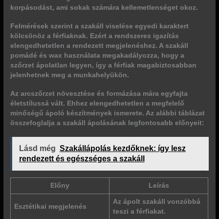
korpásodást, ami sokak számára kellemetlenséget okoz.
Felmérések szerint a szakáll viselése egyedi karaktert
kölcsönöz a férfiaknak. Ezért a rendszeres igazítás
elengedhetetlen a rendezett megjelenéshez. A szakáll
pomádé és wax használata megakadályozza, hogy a
szőrzet ápolatlan legyen, így a férfiak magabiztosabban
jelenhetnek meg a munkahelyükön.
Az arcszőrzet növesztése és formázása mára egyfajta
életstílussá vált. Ehhez elengedhetetlen a megfelelő
minőségű ápoló készítmények ismerete. Az alábbi táblázat
összefoglalja a szakáll ápolásának legfontosabb előnyeit:
Lásd még
Szakállápolás kezdőknek: így lesz
rendezett és egészséges a szakáll
Előny
Leírás
Az ápolt szakáll vonzóbbá
Esztétikai megjelenés
teszi a férfiakat.