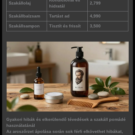
Kondicionál és
Szakállolaj
2,799
hidratál
Szakállbalzsam
Tartást ad
4,990
Szakállsampon
Tisztít és frissít
3,500
Gyakori hibák és elkerülendő tévedések a szakáll pomádé
használatánál
Az arcszőrzet ápolása során sok férfi elkövethet hibákat,