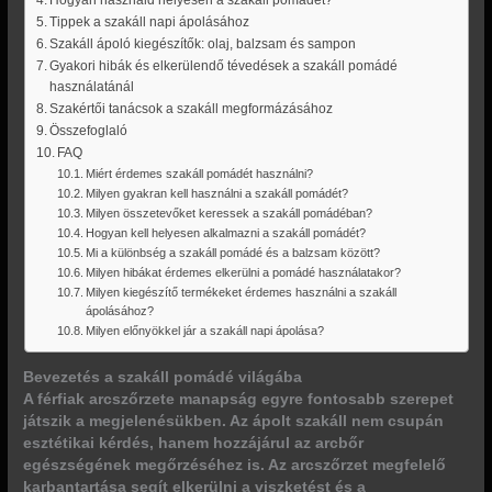
Tippek a szakáll napi ápolásához
Szakáll ápoló kiegészítők: olaj, balzsam és sampon
Gyakori hibák és elkerülendő tévedések a szakáll pomádé
használatánál
Szakértői tanácsok a szakáll megformázásához
Összefoglaló
FAQ
Miért érdemes szakáll pomádét használni?
Milyen gyakran kell használni a szakáll pomádét?
Milyen összetevőket keressek a szakáll pomádéban?
Hogyan kell helyesen alkalmazni a szakáll pomádét?
Mi a különbség a szakáll pomádé és a balzsam között?
Milyen hibákat érdemes elkerülni a pomádé használatakor?
Milyen kiegészítő termékeket érdemes használni a szakáll
ápolásához?
Milyen előnyökkel jár a szakáll napi ápolása?
Bevezetés a szakáll pomádé világába
A férfiak arcszőrzete manapság egyre fontosabb szerepet
játszik a megjelenésükben. Az ápolt szakáll nem csupán
esztétikai kérdés, hanem hozzájárul az arcbőr
egészségének megőrzéséhez is. Az arcszőrzet megfelelő
karbantartása segít elkerülni a viszketést és a