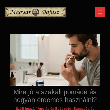
Skip
to
content
Mire jó a szakáll pomádé és
hogyan érdemes használni?
Szólj hozzá
/
Ápolás és Egészség
,
Egészség és