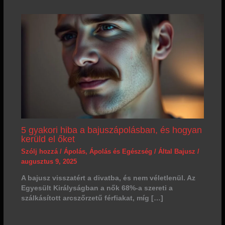
5 gyakori hiba a bajuszápolásban, és hogyan
kerüld el őket
Szólj hozzá
/
Ápolás
,
Ápolás és Egészség
/ Által
Bajusz
/
augusztus 9, 2025
A bajusz visszatért a divatba, és nem véletlenül. Az
Egyesült Királyságban a nők 68%-a szereti a
szálkásított arcszőrzetű férfiakat, míg […]