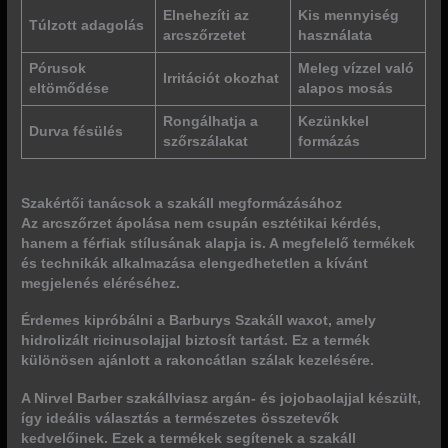
Elnehezíti az
Kis mennyiség
Túlzott adagolás
arcszőrzetet
használata
Pórusok
Meleg vízzel való
Irritációt okozhat
eltömődése
alapos mosás
Rongálhatja a
Kezünkkel
Durva fésülés
szőrszálakat
formázás
Szakértői tanácsok a szakáll megformázásához
Az arcszőrzet ápolása nem csupán esztétikai kérdés,
hanem a férfiak stílusának alapja is. A megfelelő termékek
és technikák alkalmazása elengedhetetlen a kívánt
megjelenés eléréséhez.
Érdemes kipróbálni a
Barburys Szakáll waxot
, amely
hidrolizált ricinusolajjal biztosít tartást. Ez a termék
különösen ajánlott a rakoncátlan szálak kezelésére.
A
Nirvel Barber szakállviasz
argán- és jojobaolajjal készült,
így ideális választás a természetes összetevők
kedvelőinek. Ezek a termékek segítenek a szakáll