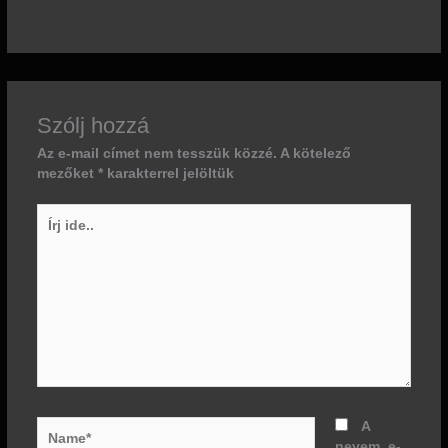
Szólj hozzá
Az e-mail címet nem tesszük közzé.
A kötelező
mezőket
*
karakterrel jelöltük
Írj
ide..
Name*
A
nevem, e-