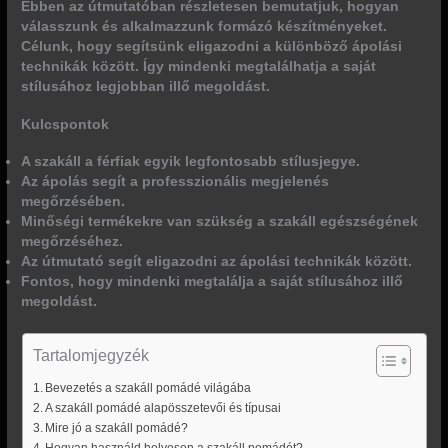
Ebben az útmutatóban részletesen bemutatjuk, hogyan
válasszunk és alkalmazzunk formázó készítményeket.
Célunk, hogy segítsünk eligazodni a különböző ápolási
technikák között. Így mindenki megtalálhatja a saját
stílusához legjobban illő megoldást.
Kulcspontok
A szakáll a férfiak egyik legfontosabb stílusjegye.
Az ápolás segít a professzionális megjelenés
megőrzésében.
Minőségi termékekre van szükség a szakáll egészségének
megőrzéséhez.
Az útmutató segít eligazodni az ápolási technikák között.
Fontos, hogy mindenki megtalálja a saját stílusához illő
megoldást.
Tartalomjegyzék
Bevezetés a szakáll pomádé világába
A szakáll pomádé alapösszetevői és típusai
Mire jó a szakáll pomádé?
Hogyan használd helyesen a szakáll pomádét?