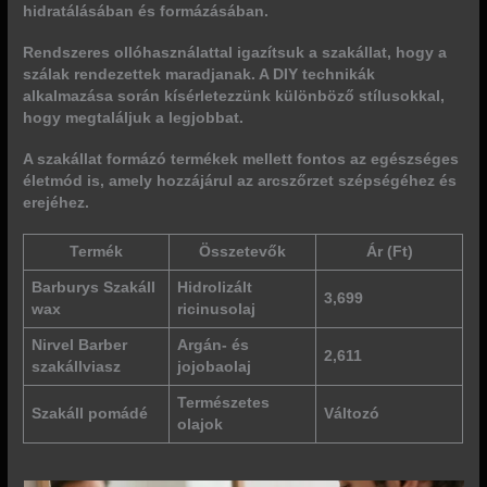
hidratálásában és formázásában.
Rendszeres ollóhasználattal igazítsuk a szakállat, hogy a
szálak rendezettek maradjanak. A DIY technikák
alkalmazása során kísérletezzünk különböző stílusokkal,
hogy megtaláljuk a legjobbat.
A szakállat formázó termékek mellett fontos az egészséges
életmód is, amely hozzájárul az arcszőrzet szépségéhez és
erejéhez.
Termék
Összetevők
Ár (Ft)
Barburys Szakáll
Hidrolizált
3,699
wax
ricinusolaj
Nirvel Barber
Argán- és
2,611
szakállviasz
jojobaolaj
Természetes
Szakáll pomádé
Változó
olajok