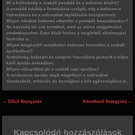
Mi a különbség a szakáll pomádé és a balzsam között?
A pomádé inkább a formázásra szolgál, míg a balzsam a
hidratálásra és a szőrszálak táplálására összpontosít.
Milyen hibákat érdemes elkerülni a pomádé használatakor?
Ne használj túl sok terméket, mert az zsíros megjelenést
eredményezhet. Ezen kívül fontos a megfelelő alkalmazási
technika is.
Milyen kiegészítő termékeket érdemes használni a szakáll
ápolásához?
Szakállolaj, balzsam és sampon használata javasolt a teljes
körű ápolás érdekében.
Milyen előnyökkel jár a szakáll napi ápolása?
A rendszeres ápolás segít megelőzni a szőrszálak
töredezését, irritációt, és hozzájárul a bőr egészségéhez is.
←
Előző Bejegyzés
Következő Bejegyzés
→
Kapcsolódó hozzászólások