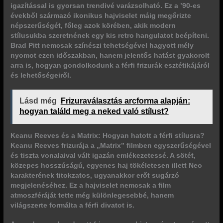
igazítással is gyorsan trendivé varázsolható.
Ez a ’90-es
évekből származó ikonikus hajviselet máig megőrizte
népszerűségét
, főleg azok körében, akik modern
stílusukba szeretnének egy kis retro hangulatot beépíteni.
Brad Pitt nemcsak színészi tehetségével hagyott mély
nyomot ezen időszakban, hanem jelentős hatást gyakorolt
arra is, hogyan gondolkodunk a férfi frizurák esztétikájáról
és lehetőségeiről.
Lásd még
Frizuraválasztás arcforma alapján:
hogyan találd meg a neked való stílust?
Keanu Reeves és a Matrix: Hogyan hatott a férfi stílusra?
Keanu Reeves frizurája a „Matrix” filmben egyszerűségével
és tiszta vonalaival vált igazán emlékezetessé. A
sötét,
közepes hosszúságú, egyenes haj
tökéletesen illett Neo
karakterének titokzatos, ugyanakkor erőt sugárzó
megjelenéséhez. Ez a hajviselet nemcsak a film
atmoszféráját tette még különlegesebbé, hanem
világszerte formálta a férfi divatot is
.