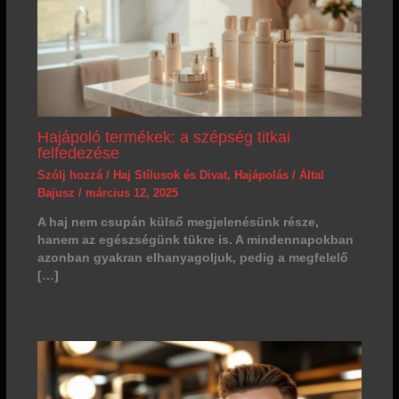
Hajápoló termékek: a szépség titkai
felfedezése
Szólj hozzá
/
Haj Stílusok és Divat
,
Hajápolás
/ Által
Bajusz
/
március 12, 2025
A haj nem csupán külső megjelenésünk része,
hanem az egészségünk tükre is. A mindennapokban
azonban gyakran elhanyagoljuk, pedig a megfelelő
[…]