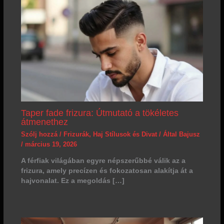
Taper fade frizura: Útmutató a tökéletes
átmenethez
Szólj hozzá
/
Frizurák
,
Haj Stílusok és Divat
/ Által
Bajusz
/
március 19, 2026
A férfiak világában egyre népszerűbbé válik az a
frizura, amely precízen és fokozatosan alakítja át a
hajvonalat. Ez a megoldás […]