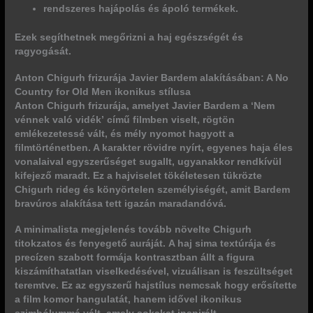
rendszeres hajápolás és ápoló termékek.
Ezek segíthetnek
megőrizni a haj egészségét és
ragyogását
.
Anton Chigurh frizurája Javier Bardem alakításában: A No
Country for Old Men ikonikus stílusa
Anton Chigurh frizurája, amelyet Javier Bardem a
‘Nem
vénnek való vidék’
című filmben viselt, rögtön
emlékezetessé vált, és mély nyomot hagyott a
filmtörténetben. A karakter rövidre nyírt, egyenes haja éles
vonalaival egyszerűséget sugallt, ugyanakkor rendkívül
kifejező maradt.
Ez a hajviselet tökéletesen tükrözte
Chigurh rideg és könyörtelen személyiségét, amit Bardem
bravúros alakítása tett igazán maradandóvá.
A minimalista megjelenés tovább növelte Chigurh
titokzatos és fenyegető auráját.
A haj sima textúrája és
precízen szabott formája kontrasztban állt a figura
kiszámíthatatlan viselkedésével, vizuálisan is feszültséget
teremtve.
Ez az egyszerű hajstílus nemcsak hogy erősítette
a film komor hangulatát, hanem idővel ikonikus