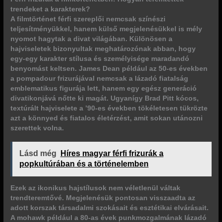
trendeket a karakterek?
A filmtörténet férfi szereplői nemcsak színészi
teljesítményükkel, hanem külső megjelenésükkel is mély
nyomot hagytak a divat világában.
Különösen a
hajviseletek bizonyultak meghatározónak
abban, hogy
egy-egy karakter stílusa és személyisége maradandó
benyomást keltsen. James Dean például az 50-es években
a pompadour frizurájával nemcsak a lázadó fiatalság
emblematikus figurája lett, hanem egy egész generáció
divatikonjává nőtte ki magát. Ugyanígy Brad Pitt kócos,
textúrált hajviselete a ’90-es években tökéletesen tükrözte
azt a könnyed és fiatalos életérzést, amit sokan utánozni
szerettek volna.
Lásd még
Híres magyar férfi frizurák a
popkultúrában és a történelemben
Ezek az ikonikus hajstílusok nem véletlenül váltak
trendteremtővé.
Megjelenésük pontosan visszaadta az
adott korszak társadalmi szokásait és esztétikai elvárásait.
A mohawk például a 80-as évek punkmozgalmának lázadó