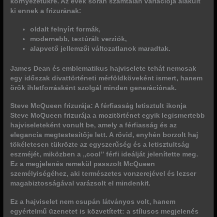
környezetükre. Az évek során számtalan variációja alakult
ki ennek a frizurának:
oldalt felnyírt formák,
modernebb, textúrált verziók,
alapvető jellemzői változatlanok maradtak.
James Dean és emblematikus hajviselete tehát nemcsak
egy időszak divattörténeti mérföldköveként ismert, hanem
örök ihletforrásként szolgál minden generációnak.
Steve McQueen frizurája: A férfiasság letisztult ikonja
Steve McQueen frizurája
a mozitörténet egyik legismertebb
hajviseleteként vonult be, amely a
férfiasság
és az
elegancia
megtestesítője lett. A rövid, enyhén borzolt haj
tökéletesen tükrözte az egyszerűség és a letisztultság
eszméjét, miközben a „cool” férfi ideálját jelenítette meg.
Ez a megjelenés remekül passzolt McQueen
személyiségéhez
, aki természetes vonzerejével és lezser
magabiztosságával varázsolt el mindenkit.
Ez a hajviselet nem csupán látványos volt, hanem
egyértelmű üzenetet is közvetített:
a stílusos megjelenés