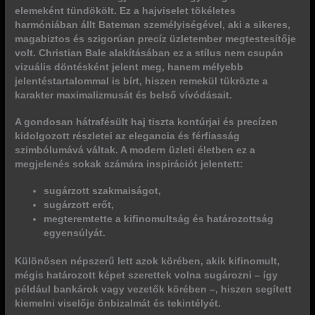
elemeként
tündökölt. Ez a hajviselet
tökéletes
harmóniában állt Bateman személyiségével
, aki a sikeres,
magabiztos és szigorúan precíz üzletember megtestesítője
volt. Christian Bale alakításában ez a stílus nem csupán
vizuális döntésként jelent meg, hanem mélyebb
jelentéstartalommal is bírt, hiszen remekül tükrözte a
karakter maximalizmusát és belső vívódásait.
A gondosan hátrafésült haj
tiszta kontúrjai
és
precízen
kidolgozott részletei
az elegancia és férfiasság
szimbólumává váltak. A modern üzleti életben ez a
megjelenés sokak számára inspirációt jelentett:
sugárzott szakmaiságot,
sugárzott erőt,
megteremtette a kifinomultság és határozottság
egyensúlyát.
Különösen népszerű lett azok körében, akik kifinomult,
mégis határozott képet szerettek volna sugározni – így
például bankárok vagy vezetők körében –, hiszen
segített
kiemelni viselője önbizalmát és tekintélyét
.