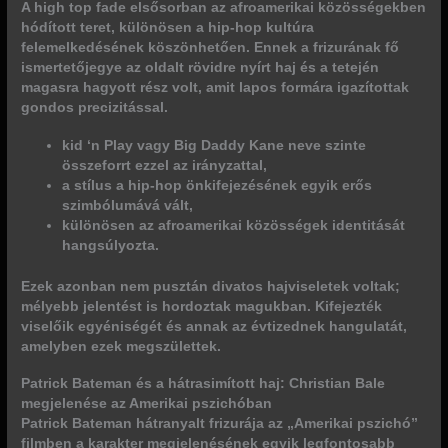
A
high top fade
elsősorban az afroamerikai közösségekben
hódított teret, különösen a hip-hop kultúra
felemelkedésének köszönhetően.
Ennek a frizurának fő
ismertetőjegye az oldalt rövidre nyírt haj és a tetején
magasra hagyott rész volt, amit lapos formára igazítottak
gondos precizitással.
kid ‘n Play vagy Big Daddy Kane neve szinte
összeforrt ezzel az irányzattal,
a stílus a hip-hop önkifejezésének egyik erős
szimbólumává vált,
különösen az afroamerikai közösségek identitását
hangsúlyozta.
Ezek azonban nem pusztán divatos hajviseletek voltak;
mélyebb jelentést is hordoztak magukban. Kifejezték
viselőik egyéniségét és annak az évtizednek hangulatát,
amelyben ezek megszülettek.
Patrick Bateman és a hátrasimított haj: Christian Bale
megjelenése az Amerikai pszichóban
Patrick Bateman hátranyalt frizurája az „Amerikai pszichó”
filmben a karakter megjelenésének egyik
legfontosabb