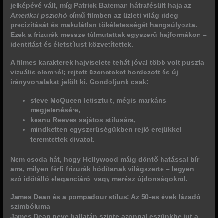
jelképévé vált, míg Patrick Bateman hátrafésült haja az
Amerikai pszichó
című filmben az üzleti világ rideg
precizitását és makulátlan tökéletességét hangsúlyozta.
Ezek a frizurák messze túlmutattak egyszerű hajformákon –
identitást és életstílust közvetítettek.
A filmes karakterek hajviselete tehát jóval több volt puszta
vizuális elemnél; rejtett üzeneteket hordozott és új
irányvonalakat jelölt ki. Gondoljunk csak:
steve McQueen letisztult, mégis markáns
megjelenésére,
keanu Reeves sajátos stílusára,
mindketten egyszerűségükben rejlő erejükkel
teremtettek divatot.
Nem csoda hát, hogy Hollywood máig döntő hatással bír
arra, milyen férfi frizurák hódítanak világszerte
– legyen
szó időtálló eleganciáról vagy merész újdonságokról.
James Dean és a pompadour stílus: Az 50-es évek lázadó
szimbóluma
James Dean neve hallatán szinte azonnal eszünkbe jut a