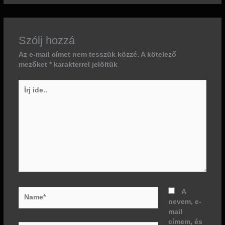
Szólj hozzá
Az e-mail címet nem tesszük közzé.
A kötelező
mezőket
*
karakterrel jelöltük
Írj
ide..
Name*
A
nevem, e-
mail
címem, és