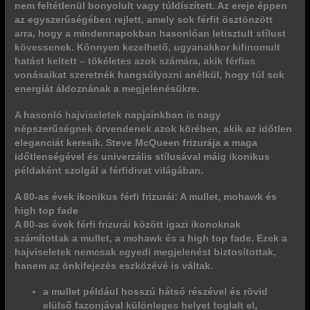
nem feltétlenül bonyolult vagy túldíszített.
Az ereje éppen
az egyszerűségében rejlett, amely sok férfit ösztönzött
arra, hogy a mindennapokban hasonlóan letisztult stílust
kövessenek. Könnyen kezelhető, ugyanakkor kifinomult
hatást keltett – tökéletes azok számára, akik férfias
vonásaikat szeretnék hangsúlyozni anélkül, hogy túl sok
energiát áldoznának a megjelenésükre.
A hasonló hajviseletek napjainkban is nagy
népszerűségnek örvendenek
azok körében, akik az időtlen
eleganciát keresik. Steve McQueen frizurája a maga
időtlenségével és univerzális stílusával máig ikonikus
példaként szolgál a férfidivat világában.
A 80-as évek ikonikus férfi frizurái: A mullet, mohawk és
high top fade
A 80-as évek férfi frizurái között igazi ikonoknak
számítottak a
mullet
, a
mohawk
és a
high top fade
. Ezek a
hajviseletek nemcsak egyedi megjelenést biztosítottak,
hanem az önkifejezés eszközévé is váltak.
a mullet például hosszú hátsó részével és rövid
elülső fazonjával különleges helyet foglalt el,