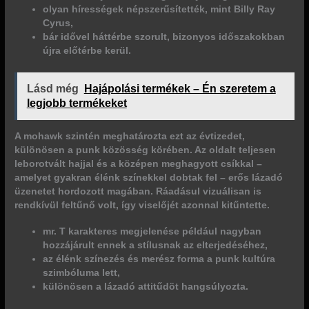
olyan hírességek népszerűsítették, mint Billy Ray
Cyrus,
bár idővel háttérbe szorult, bizonyos időszakokban
újra előtérbe kerül.
Lásd még
Hajápolási termékek – Én szeretem a
legjobb termékeket
A
mohawk
szintén meghatározta ezt az évtizedet,
különösen a punk közösség körében. Az oldalt teljesen
leborotvált hajjal és a középen meghagyott csíkkal –
amelyet gyakran élénk színekkel dobtak fel – erős lázadó
üzenetet hordozott magában.
Ráadásul vizuálisan is
rendkívül feltűnő volt, így viselőjét azonnal kitűntette.
mr. T karakteres megjelenése például nagyban
hozzájárult ennek a stílusnak az elterjedéséhez,
az élénk színezés és merész forma a punk kultúra
szimbóluma lett,
különösen a lázadó attitűdöt hangsúlyozta.