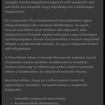
szolgált, hanem
magabiztosságot és erőt sugárzott
, ami
sok férfit arra inspirált, hogy kipróbálja ezt a különleges
megjelenést.
Ez a hajviselet Thor karakterének köszönhetően egyre
elfogadottabbá vált a modern férfidivatban. Az ápolt,
hosszú haj főként azok körében lett népszerű, akik
hangsúlyozni kívánják egyedi stílusukat vagy különleges
személyiségüket. Ennek köszönhetően a hosszú hajviselet
átlépte a szubkultúrák határait
, és egyre szélesebb körben
vált elfogadottá.
A Thor-filmek sikere nemcsak Hemsworth számára hozott
elismerést, hanem globális divattrendet is teremtett.
Számos híresség és hétköznapi ember talált inspirációt
ebben a karakterben, és választott hasonló frizurát.
Azonban ahhoz, hogy ez a stílus igazán vonzó és
egészséges maradjon, elengedhetetlen a megfelelő
hajápolás:
hidratáló samponok használata,
kondicionálók alkalmazása,