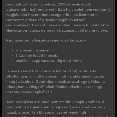
pompadour frizura
, amely az 1950-es évek egyik
legismertebb hajtrendje volt. Ez a hajviselet nem csupán új
megjelenést hozott, hanem egy erőteljes üzenetet is
hordozott:
a fiatalság szabadságát és lázadó
szellemiségét
. Dean stílusa azonban messze túlmutatott a
filmvásznon; egész generációk számára vált inspirációvá.
A pompadour jellegzetességei közé tartoznak:
magasan megemelt,
hátrafelé fésült tincsek,
zselével vagy waxszal rögzített forma.
James Dean ezt az ikonikus hajformát új lendülettel
töltötte meg
, ami tökéletesen illett karaktereinek lázadó
kisugárzásához. Gondoljunk csak arra, ahogy például a
„Haragban a világgal”
című filmben viselte – ezzel egy
korszak divatikonjává vált.
Dean befolyása azonban nem merült ki saját korában. A
pompadour napjainkban is népszerű
azok körében, akik
magabiztosan és stílusosan szeretnének hatni