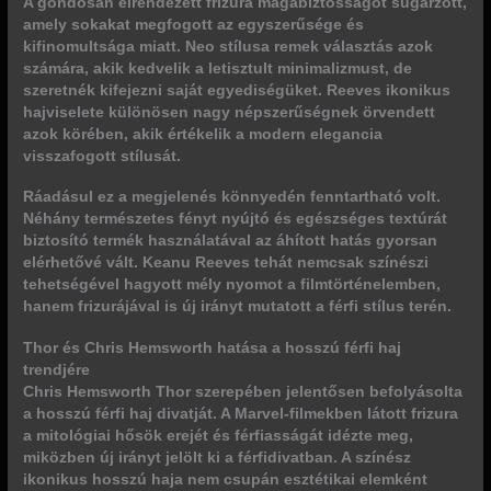
A gondosan elrendezett frizura
magabiztosságot sugárzott
,
amely sokakat megfogott az egyszerűsége és
kifinomultsága miatt. Neo stílusa remek választás azok
számára, akik kedvelik a letisztult minimalizmust, de
szeretnék kifejezni saját egyediségüket. Reeves ikonikus
hajviselete különösen nagy népszerűségnek örvendett
azok körében, akik értékelik a modern elegancia
visszafogott stílusát.
Ráadásul ez a megjelenés
könnyedén fenntartható volt
.
Néhány természetes fényt nyújtó és egészséges textúrát
biztosító termék használatával az áhított hatás gyorsan
elérhetővé vált.
Keanu Reeves tehát nemcsak színészi
tehetségével hagyott mély nyomot a filmtörténelemben,
hanem frizurájával is új irányt mutatott a férfi stílus terén
.
Thor és Chris Hemsworth hatása a hosszú férfi haj
trendjére
Chris Hemsworth Thor szerepében jelentősen befolyásolta
a hosszú férfi haj divatját. A Marvel-filmekben látott frizura
a mitológiai hősök erejét és férfiasságát idézte meg,
miközben új irányt jelölt ki a férfidivatban. A színész
ikonikus hosszú haja nem csupán esztétikai elemként