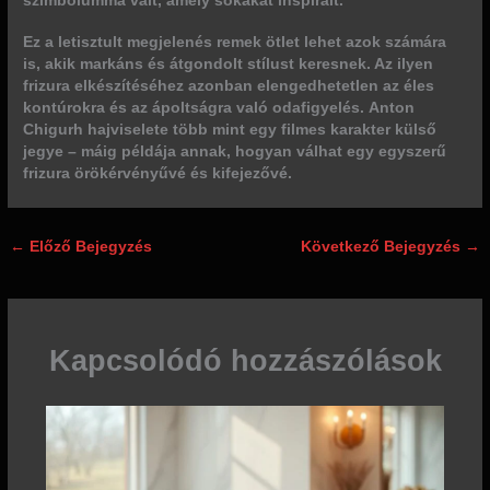
szimbólummá vált, amely sokakat inspirált.
Ez a letisztult megjelenés remek ötlet lehet azok számára
is, akik markáns és átgondolt stílust keresnek. Az ilyen
frizura elkészítéséhez azonban elengedhetetlen az éles
kontúrokra és az ápoltságra való odafigyelés.
Anton
Chigurh hajviselete több mint egy filmes karakter külső
jegye – máig példája annak, hogyan válhat egy egyszerű
frizura örökérvényűvé és kifejezővé.
←
Előző Bejegyzés
Következő Bejegyzés
→
Kapcsolódó hozzászólások