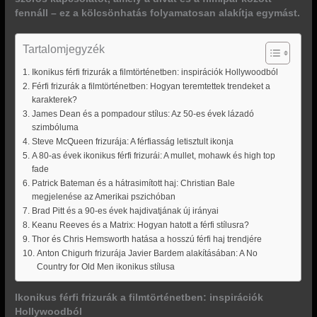
fennáll – ez a kölcsönhatás folyamatosan alakítja egymást.
Tartalomjegyzék
Ikonikus férfi frizurák a filmtörténetben: inspirációk Hollywoodból
Férfi frizurák a filmtörténetben: Hogyan teremtettek trendeket a
karakterek?
James Dean és a pompadour stílus: Az 50-es évek lázadó
szimbóluma
Steve McQueen frizurája: A férfiasság letisztult ikonja
A 80-as évek ikonikus férfi frizurái: A mullet, mohawk és high top
fade
Patrick Bateman és a hátrasimított haj: Christian Bale
megjelenése az Amerikai pszichóban
Brad Pitt és a 90-es évek hajdivatjának új irányai
Keanu Reeves és a Matrix: Hogyan hatott a férfi stílusra?
Thor és Chris Hemsworth hatása a hosszú férfi haj trendjére
Anton Chigurh frizurája Javier Bardem alakításában: A No
Country for Old Men ikonikus stílusa
Ikonikus férfi frizurák a filmtörténetben: inspirációk
Hollywoodból