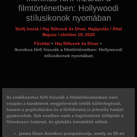
filmtörténetben: Hollywoodi
stílusikonok nyomában
Szólj hozzá
/
Haj Stílusok és Divat
,
Hajápolás
/ Által
Bajusz
/
október 18, 2025
Főoldal
Haj Stílusok és Divat
Ikonikus férfi frizurák a filmtörténetben: Hollywoodi
stílusikonok nyomában
Az emlékezetes férfi frizurák a filmtörténelemben nem
csupán a karakterek megjelenését tették különlegessé,
hanem a popkultúrára és a férfidivatra is jelentős hatást
gyakoroltak. Sok esetben ezek a hajviseletek túllépték a
filmvászon határait, és globális trendekké váltak.
james Dean ikonikus pompadourja, amely az 50-es