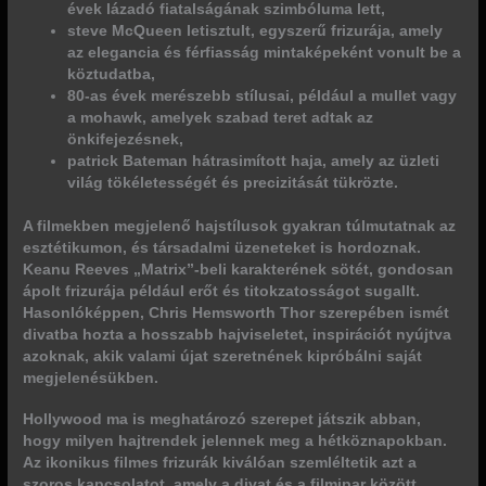
évek lázadó fiatalságának szimbóluma lett,
steve McQueen letisztult, egyszerű frizurája, amely
az elegancia és férfiasság mintaképeként vonult be a
köztudatba,
80-as évek merészebb stílusai, például a mullet vagy
a mohawk, amelyek szabad teret adtak az
önkifejezésnek,
patrick Bateman hátrasimított haja, amely az üzleti
világ tökéletességét és precizitását tükrözte.
A filmekben megjelenő hajstílusok gyakran túlmutatnak az
esztétikumon, és társadalmi üzeneteket is hordoznak.
Keanu Reeves „Matrix”-beli karakterének sötét, gondosan
ápolt frizurája például erőt és titokzatosságot sugallt.
Hasonlóképpen,
Chris Hemsworth Thor szerepében ismét
divatba hozta a hosszabb hajviseletet, inspirációt nyújtva
azoknak, akik valami újat szeretnének kipróbálni saját
megjelenésükben.
Hollywood ma is meghatározó szerepet játszik abban,
hogy milyen hajtrendek jelennek meg a hétköznapokban.
Az ikonikus filmes frizurák kiválóan szemléltetik azt a
szoros kapcsolatot, amely a divat és a filmipar között