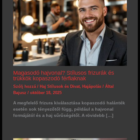
Magasodó hajvonal? Stílusos frizurák és
trükkök kopaszodó férfiaknak
Szólj hozzá
/
Haj Stílusok és Divat
,
Hajápolás
/ Által
Bajusz
/
október 18, 2025
A megfelelő frizura kiválasztása kopaszodó halánték
esetén sok tényezőtől függ, például a hajvonal
formájától és a haj sűrűségétől. A rövidebb […]