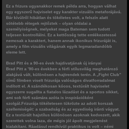
Ez a frizura ugyanakkor remek példa arra, hogyan válhat
egy egyszerű hajviselet egy karakter vizuális metaforájává.
Bár kívülről hibátlan és tökéletes volt, a felszín alatt
sötétebb rétegek rejtőztek
– olyan oldalai a
személyiségnek, melyeket maga Bateman sem tudott
teljesen kontrollálni.
Ez a kettősség tette emlékezetessé
nemcsak a karaktert, hanem annak ikonikus frizuráját is
,
amely a film vizuális világának egyik legmaradandóbb
eleme lett.
Brad Pitt és a 90-es évek hajdivatjának új irányai
Brad Pitt a ’90-es években a férfi stílusvilág meghatározó
alakjává vált, különösen a hajtrendek terén. A „Fight Club”
című filmben viselt frizurája valóságos divatforradalmat
indított el.
A szándékosan kócos, textúrált hajviselet
egyszerre sugallta a fiatalos lázadást és a sportos sikket,
ami sok férfi számára azóta is inspirációként
szolgál.
Frizurája tökéletesen tükrözte az adott korszak
szellemiségét: a szabadság és az egyediség iránti vágyat.
Ez a textúrált hajstílus különösen azoknak kedvezett, akik
szerettek volna laza, de mégis jól ápolt megjelenést
kialakítani. Ráadásul rendkívül praktikus is volt – némi