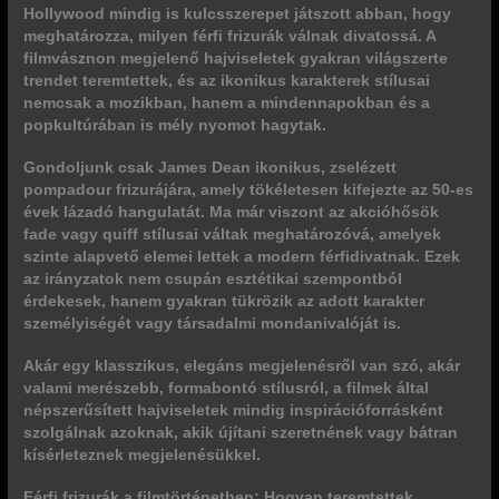
Hollywood mindig is kulcsszerepet játszott abban, hogy
meghatározza, milyen férfi frizurák válnak divatossá. A
filmvásznon megjelenő hajviseletek gyakran világszerte
trendet teremtettek, és az ikonikus karakterek stílusai
nemcsak a mozikban, hanem a mindennapokban és a
popkultúrában is mély nyomot hagytak.
Gondoljunk csak
James Dean ikonikus, zselézett
pompadour frizurájára
, amely tökéletesen kifejezte az 50-es
évek lázadó hangulatát. Ma már viszont
az akcióhősök
fade vagy quiff stílusai váltak meghatározóvá
, amelyek
szinte alapvető elemei lettek a modern férfidivatnak. Ezek
az irányzatok nem csupán esztétikai szempontból
érdekesek, hanem gyakran tükrözik az adott karakter
személyiségét vagy társadalmi mondanivalóját is.
Akár egy klasszikus, elegáns megjelenésről van szó, akár
valami merészebb, formabontó stílusról,
a filmek által
népszerűsített hajviseletek mindig inspirációforrásként
szolgálnak
azoknak, akik újítani szeretnének vagy bátran
kísérleteznek megjelenésükkel.
Férfi frizurák a filmtörténetben: Hogyan teremtettek