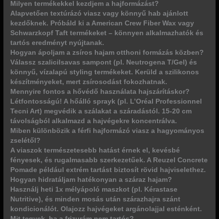
Milyen termékekkel kezdjem a hajformázást?
Alapvetően textúrázó viasz vagy könnyű hab ajánlott
kezdőknek. Próbáld ki a American Crew Fiber Wax vagy
Schwarzkopf Taft termékeket – könnyen alkalmazhatók és
tartós eredményt nyújtanak.
Hogyan ápoljam a zsíros hajam otthoni formázás közben?
Válassz szalicilsavas sampont (pl. Neutrogena T/Gel) és
könnyű, vízalapú styling termékeket. Kerüld a szilikonos
készítményeket, mert zsírosodást fokozhatnak.
Mennyire fontos a hővédő használata hajszárításkor?
Létfontosságú! A hőálló sprayk (pl. L’Oréal Professionnel
Tecni Art) megvédik a szálakat a száradástól. 15-20 cm
távolságból alkalmazd a hajvégekre koncentrálva.
Miben különbözik a férfi hajformázó viasz a hagyományos
zselétől?
A viaszok természetesebb hatást érnek el, kevésbé
fényesek, és rugalmasabb szerkezetűek. A Reuzel Concrete
Pomade például extrém tartást biztosít rövid hajviselethez.
Hogyan hidratáljam hatékonyan a száraz hajam?
Használj heti 1x mélyápoló maszkot (pl. Kérastase
Nutritive), és minden mosás után szárazhajra szánt
kondicionálót. Olajozz hajvégeket argánolajjal esténként.
Mit tegyek, ha a frizurám nem tartós?