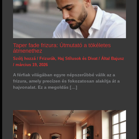
Taper fade frizura: Útmutató a tökéletes
átmenethez
Szólj hozzá
/
Frizurák
,
Haj Stílusok és Divat
/ Által
Bajusz
/
március 19, 2026
A férfiak világában egyre népszerűbbé válik az a
frizura, amely precízen és fokozatosan alakítja át a
hajvonalat. Ez a megoldás […]