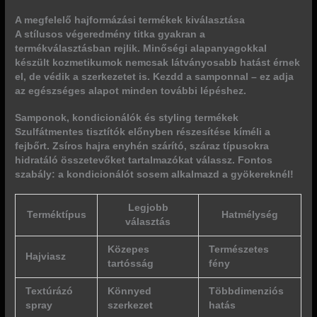
A megfelelő hajformázási termékek kiválasztása
A stílusos végeredmény titka gyakran a
termékválasztásban rejlik. Minőségi alapanyagokkal
készült kozmetikumok nemcsak látványosabb hatást érnek
el, de védik a szerkezetet is. Kezdd a samponnal – ez adja
az egészséges alapot minden további lépéshez.
Samponok, kondicionálók és styling termékek
Szulfátmentes tisztítók előnyben részesítése kíméli a
fejbőrt. Zsíros hajra enyhén szárító, száraz típusokra
hidratáló összetevőket tartalmazókat válassz.
Fontos
szabály:
a kondicionálót sosem alkalmazd a gyökereknél!
Legjobb
Terméktípus
Hatmélység
választás
Közepes
Természetes
Hajviasz
tartósság
fény
Textúrázó
Könnyed
Többdimenziós
spray
szerkezet
hatás