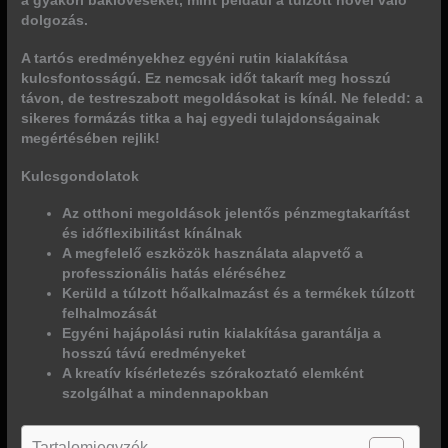
a gyakori baklövéseket, mint például a túlzott hővel való
dolgozás.
A tartós eredményekhez egyéni rutin kialakítása
kulcsfontosságú. Ez nemcsak időt takarít meg hosszú
távon, de testreszabott megoldásokat is kínál. Ne feledd: a
sikeres formázás titka a haj egyedi tulajdonságainak
megértésében rejlik!
Kulcsgondolatok
Az otthoni megoldások jelentős pénzmegtakarítást
és időflexibilitást kínálnak
A megfelelő eszközök használata alapvető a
professzionális hatás eléréséhez
Kerüld a túlzott hőalkalmazást és a termékek túlzott
felhalmozását
Egyéni hajápolási rutin kialakítása garantálja a
hosszú távú eredményeket
A kreatív kísérletezés szórakoztató elemként
szolgálhat a mindennapokban
Tartalomjegyzék