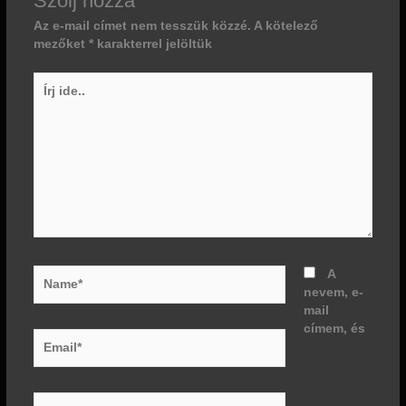
Szólj hozzá
Az e-mail címet nem tesszük közzé.
A kötelező
mezőket
*
karakterrel jelöltük
Írj
ide..
Name*
A
nevem, e-
mail
címem, és
Email*
Website