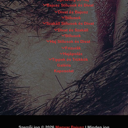
Bajusz Stílusok és Divat
Divat és Bajusz
Stílusok
Szakáll Stílusok és Divat
Divat és Szakáll
Stílusok
Haj Stílusok és Divat
Frizurák
Hajápolás
Tippek és Trükkök
Galéria
Kapcsolat
Szerzői jog © 2026
Magyar Bajusz
| Minden jog