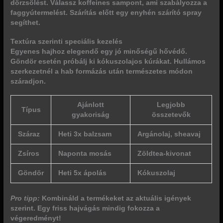
dörzsölést. Válassz koffeines sampont, ami szabályozza a
faggyútermelést. Szárítás előtt egy enyhén szárító spray
segíthet.
Textúra szerinti speciális kezelés
Egyenes hajhoz elegendő egy jó minőségű hővédő.
Göndör esetén próbálj ki kókuszolajos kúrákat. Hullámos
szerkezetnél a hab formázás után természetes módon
száradjon.
Ajánlott
Legjobb
Típus
gyakoriság
összetevők
Száraz
Heti 3x balzsam
Argánolaj, sheavaj
Zsíros
Naponta mosás
Zöldtea-kivonat
Göndör
Heti 5x ápolás
Kókuszolaj
Pro tipp:
Kombináld a termékeket az aktuális igények
szerint. Egy friss hajvágás mindig fokozza a
végeredményt!