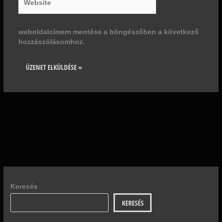
weboldalcímem mentése a böngészőben a következő
hozzászólásomhoz.
Keresés
KERESÉS