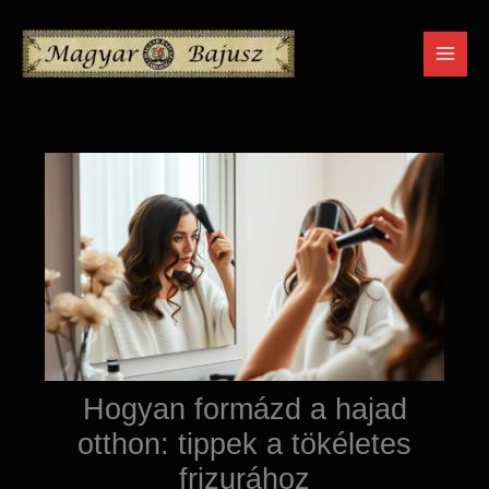
Skip
to
content
Hogyan formázd a hajad
otthon: tippek a tökéletes
frizurához