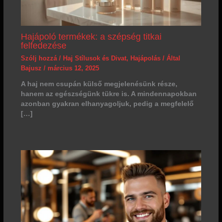
Hajápoló termékek: a szépség titkai
felfedezése
Szólj hozzá
/
Haj Stílusok és Divat
,
Hajápolás
/ Által
Bajusz
/
március 12, 2025
A haj nem csupán külső megjelenésünk része,
hanem az egészségünk tükre is. A mindennapokban
azonban gyakran elhanyagoljuk, pedig a megfelelő
[…]