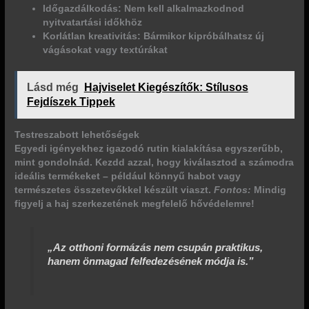
Időgazdálkodás: Nem kell alkalmazkodnod
nyitvatartási időkhöz
Korlátlan kreativitás: Bármikor kipróbálhatsz új
vágásokat vagy textúrákat
Lásd még
Hajviselet Kiegészítők: Stílusos
Fejdíszek Tippek
Testreszabott lehetőségek
Egyedi igényekhez igazodó rutin kialakítása egyszerűbb,
mint gondolnád. Kezdd azzal, hogy kiválasztod a számodra
ideális termékeket – például könnyű habot vagy
természetes összetevőkkel készült viaszt.
Fontos:
Mindig
figyelj a haj szerkezetének megfelelő hővédelemre!
„Az otthoni formázás nem csupán praktikus,
hanem önmagad felfedezésének módja is.”