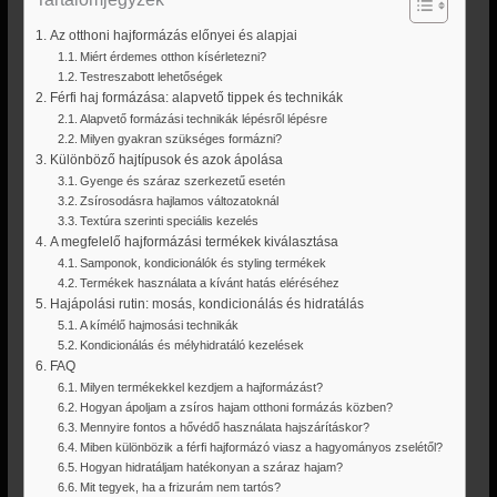
Az otthoni hajformázás előnyei és alapjai
Miért érdemes otthon kísérletezni?
Testreszabott lehetőségek
Férfi haj formázása: alapvető tippek és technikák
Alapvető formázási technikák lépésről lépésre
Milyen gyakran szükséges formázni?
Különböző hajtípusok és azok ápolása
Gyenge és száraz szerkezetű esetén
Zsírosodásra hajlamos változatoknál
Textúra szerinti speciális kezelés
A megfelelő hajformázási termékek kiválasztása
Samponok, kondicionálók és styling termékek
Termékek használata a kívánt hatás eléréséhez
Hajápolási rutin: mosás, kondicionálás és hidratálás
A kímélő hajmosási technikák
Kondicionálás és mélyhidratáló kezelések
FAQ
Milyen termékekkel kezdjem a hajformázást?
Hogyan ápoljam a zsíros hajam otthoni formázás közben?
Mennyire fontos a hővédő használata hajszárításkor?
Miben különbözik a férfi hajformázó viasz a hagyományos zselétől?
Hogyan hidratáljam hatékonyan a száraz hajam?
Mit tegyek, ha a frizurám nem tartós?