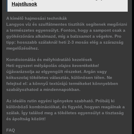
Hajstílusok
A kímélő hajmosási technikák
Langyos víz és szulfátmentes tisztítók segítenek megőrizni
a természetes egyensúlyt. Fontos, hogy a sampont csak a
gyökérzónára alkalmazd, míg a balzsamot a végekre.
Pro
tipp:
hosszabb szálaknál heti 2-3 mosás elég a szárazság
megelőzéséhez.
Kondicionálás és mélyhidratáló kezelések
Heti egyszeri mélyápolás
olajos keverékekkel
újjávarázsolja az elgyengült részeket. Argán vagy
kókuszolaj tökéletes választás, különösen télen. Ne
felejtsd el: a könnyű textúrájú termékeket könnyebben
szabályozhatod a mindennapokban.
Az ideális rutin egyéni igényekre szabható. Próbálj ki
különböző kombinációkat, és figyeld, hogyan reagálnak a
szálak. Így találod meg a tökéletes egyensúlyt a tisztaság
és ápoltság között!
FAQ