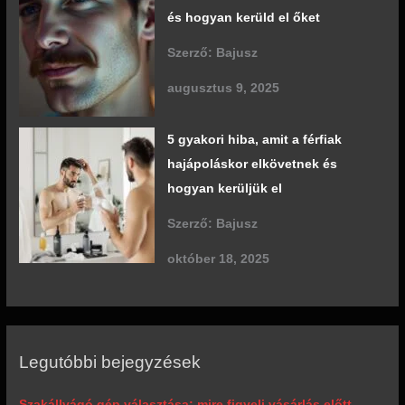
és hogyan kerüld el őket
Szerző: Bajusz
augusztus 9, 2025
5 gyakori hiba, amit a férfiak
hajápoláskor elkövetnek és
hogyan kerüljük el
Szerző: Bajusz
október 18, 2025
Legutóbbi bejegyzések
Szakállvágó gép választása: mire figyelj vásárlás előtt