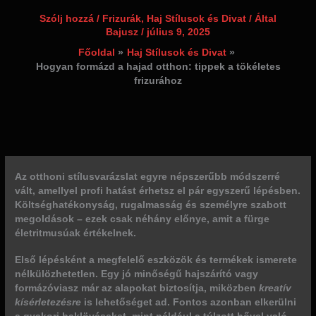
Szólj hozzá
/
Frizurák
,
Haj Stílusok és Divat
/ Által
Bajusz
/
július 9, 2025
Főoldal
Haj Stílusok és Divat
Hogyan formázd a hajad otthon: tippek a tökéletes
frizurához
Az otthoni stílusvarázslat egyre népszerűbb módszerré
vált, amellyel profi hatást érhetsz el pár egyszerű lépésben.
Költséghatékonyság, rugalmasság
és személyre szabott
megoldások – ezek csak néhány előnye, amit a fürge
életritmusúak értékelnek.
Első lépésként a megfelelő eszközök és termékek ismerete
nélkülözhetetlen. Egy jó minőségű hajszárító vagy
formázóviasz már az alapokat biztosítja, miközben
kreatív
kísérletezésre
is lehetőséget ad. Fontos azonban elkerülni