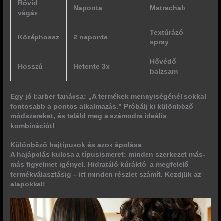
Rövid
Naponta
Matrachab
vágás
Textúrázó
Középhossz
2 naponta
spray
Hővédő
Hosszú
Hetente 3x
balzsam
Egy jó barber tanácsa: „A termékek mennyiségénél sokkal
fontosabb a pontos alkalmazás.” Próbálj ki különböző
módszereket, és találd meg a számodra ideális
kombinációt!
Különböző hajtípusok és azok ápolása
A hajápolás kulcsa a típusismeret: minden szerkezet más-
más figyelmet igényel.
Hidratáló kúráktól
a megfelelő
termékválasztásig – itt minden részlet számít. Kezdjük az
alapokkal!