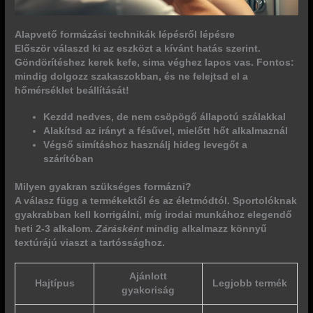
Alapvető formázási technikák lépésről lépésre
Először válaszd ki az eszközt a kívánt hatás szerint.
Göndörítéshez kerek kefe, sima véghez lapos vas.
Fontos:
mindig dolgozz szakaszokban, és ne felejtsd el a
hőmérséklet beállítását!
Kezdd nedves, de nem csöpögő állapotú szálakkal
Alakítsd az irányt a fésűvel, mielőtt hőt alkalmaznál
Végső simításhoz használj hideg levegőt a
szárítóban
Milyen gyakran szükséges formázni?
A válasz függ a termékektől és az életmódtól. Sportolóknak
gyakrabban kell korrigálni, míg irodai munkához elegendő
heti 2-3 alkalom.
Zárásként
mindig alkalmazz könnyű
textúrájú viaszt a tartóssághoz.
Ajánlott
Hajtípus
Legjobb termék
gyakoriság