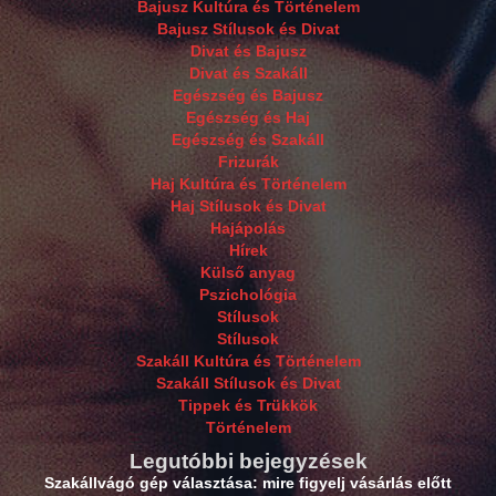
Bajusz Kultúra és Történelem
Bajusz Stílusok és Divat
Divat és Bajusz
Divat és Szakáll
Egészség és Bajusz
Egészség és Haj
Egészség és Szakáll
Frizurák
Haj Kultúra és Történelem
Haj Stílusok és Divat
Hajápolás
Hírek
Külső anyag
Pszichológia
Stílusok
Stílusok
Szakáll Kultúra és Történelem
Szakáll Stílusok és Divat
Tippek és Trükkök
Történelem
Legutóbbi bejegyzések
Szakállvágó gép választása: mire figyelj vásárlás előtt