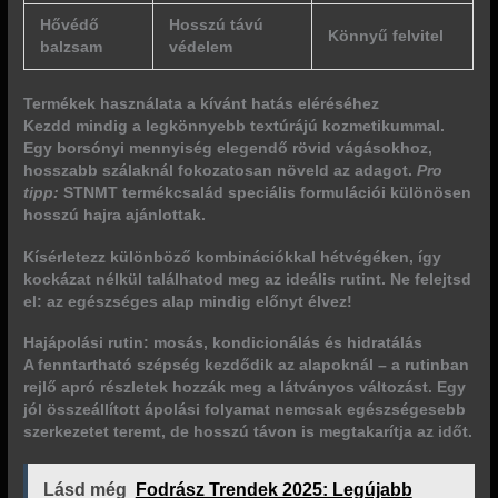
Hővédő
Hosszú távú
Könnyű felvitel
balzsam
védelem
Termékek használata a kívánt hatás eléréséhez
Kezdd mindig a legkönnyebb textúrájú kozmetikummal.
Egy borsónyi mennyiség elegendő rövid vágásokhoz,
hosszabb szálaknál fokozatosan növeld az adagot.
Pro
tipp:
STNMT termékcsalád speciális formulációi különösen
hosszú hajra ajánlottak.
Kísérletezz különböző kombinációkkal hétvégéken, így
kockázat nélkül találhatod meg az ideális rutint. Ne felejtsd
el: az egészséges alap mindig előnyt élvez!
Hajápolási rutin: mosás, kondicionálás és hidratálás
A fenntartható szépség kezdődik az alapoknál – a rutinban
rejlő apró részletek hozzák meg a látványos változást. Egy
jól összeállított ápolási folyamat nemcsak egészségesebb
szerkezetet teremt, de hosszú távon is megtakarítja az időt.
Lásd még
Fodrász Trendek 2025: Legújabb