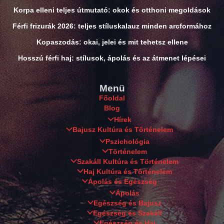
Korpa elleni teljes útmutató: okok és otthoni megoldások
Férfi frizurák 2026: teljes stíluskalauz minden arcformához
Kopaszodás: okai, jelei és mit tehetsz ellene
Hosszú férfi haj: stílusok, ápolás és az átmenet lépései
Menü
Főoldal
Blog
Hírek
Bajusz Kultúra és Történelem
Pszichológia
Történelem
Szakáll Kultúra és Történelem
Haj Kultúra és Történelem
Ápolás és Egészség
Ápolás
Egészség és Bajusz
Egészség és Szakáll
Egészség és Haj