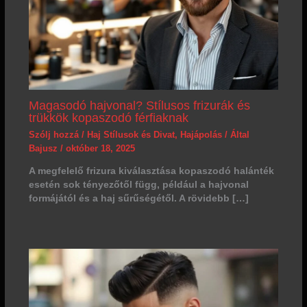
Magasodó hajvonal? Stílusos frizurák és
trükkök kopaszodó férfiaknak
Szólj hozzá
/
Haj Stílusok és Divat
,
Hajápolás
/ Által
Bajusz
/
október 18, 2025
A megfelelő frizura kiválasztása kopaszodó halánték
esetén sok tényezőtől függ, például a hajvonal
formájától és a haj sűrűségétől. A rövidebb […]