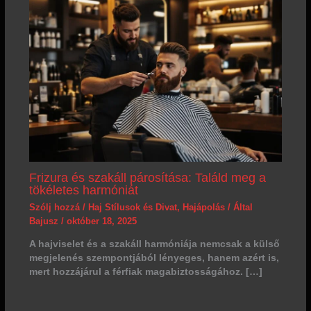
Frizura és szakáll párosítása: Találd meg a
tökéletes harmóniát
Szólj hozzá
/
Haj Stílusok és Divat
,
Hajápolás
/ Által
Bajusz
/
október 18, 2025
A hajviselet és a szakáll harmóniája nemcsak a külső
megjelenés szempontjából lényeges, hanem azért is,
mert hozzájárul a férfiak magabiztosságához. […]