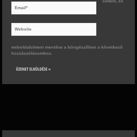
címem, és
Email*
Website
weboldalcímem mentése a böngészőben a következő
hozzászólásomhoz.