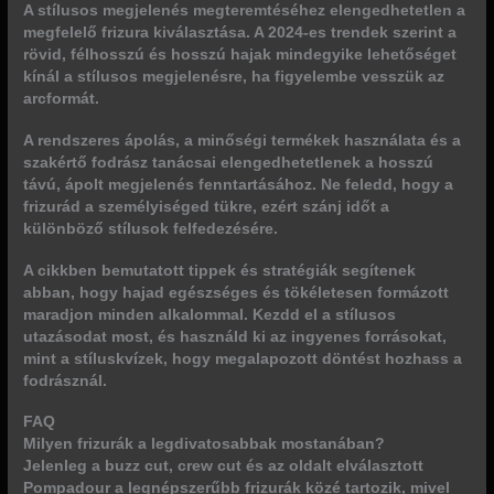
A stílusos megjelenés megteremtéséhez elengedhetetlen a
megfelelő frizura kiválasztása. A 2024-es trendek szerint a
rövid, félhosszú és hosszú hajak mindegyike lehetőséget
kínál a stílusos megjelenésre, ha figyelembe vesszük az
arcformát.
A rendszeres ápolás, a minőségi termékek használata és a
szakértő fodrász tanácsai elengedhetetlenek a hosszú
távú, ápolt megjelenés fenntartásához. Ne feledd, hogy a
frizurád a személyiséged tükre, ezért szánj időt a
különböző stílusok felfedezésére.
A cikkben bemutatott tippek és stratégiák segítenek
abban, hogy hajad egészséges és tökéletesen formázott
maradjon minden alkalommal. Kezdd el a stílusos
utazásodat most, és használd ki az ingyenes forrásokat,
mint a stíluskvízek, hogy megalapozott döntést hozhass a
fodrásznál.
FAQ
Milyen frizurák a legdivatosabbak mostanában?
Jelenleg a buzz cut, crew cut és az oldalt elválasztott
Pompadour a legnépszerűbb frizurák közé tartozik, mivel