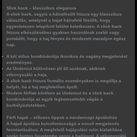
Slick back – klasszikus elegancia
A slick back, vagyis a hátrafésült frizura egy klasszikus
választás, amelynél a hajat hátrafelé fésülik, hogy
egyenletesen lelapított felület keletkezzen. A slick back
frizura elkészítéséhez gyakran használnak zselét vagy
pomádét, hogy a haj fényes és rendezett maradjon egész
nap.
A két stílus kombinációja ikonikus és vagány megjelenést
eredményez.
Az Undercut különösen jól áll azoknak, akiknek
vékonyszálú a haja.
A slick back frizura formális eseményeken is megállja a
helyét, ha a haj megfelelően ápolt.
Modern férfiak körében az Undercut és a slick back
kombinációja az egyik legkeresettebb vágás a
borbélyüzletekben.
Férfi hajak – stílusos tippek a mindennapi ápoláshoz
A hajad ápolása kulcsfontosságú a vonzó megjelenés
fenntartásához. A megfelelő hajápolási rutin kialakítása
során fontos figyelembe venni a hajtípust. A vékonyszálú