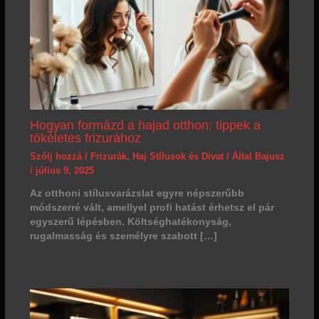
Hogyan formázd a hajad otthon: tippek a
tökéletes frizurához
Szólj hozzá
/
Frizurák
,
Haj Stílusok és Divat
/ Által
Bajusz
/
július 9, 2025
Az otthoni stílusvarázslat egyre népszerűbb
módszerré vált, amellyel profi hatást érhetsz el pár
egyszerű lépésben. Költséghatékonyság,
rugalmasság és személyre szabott […]