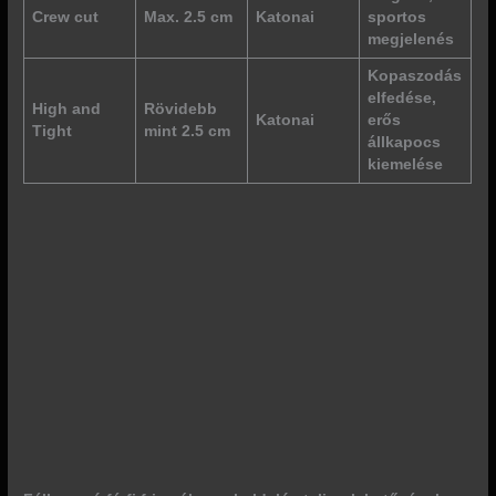
Crew cut
Max. 2.5 cm
Katonai
sportos
megjelenés
Kopaszodás
elfedése,
High and
Rövidebb
Katonai
erős
Tight
mint 2.5 cm
állkapocs
kiemelése