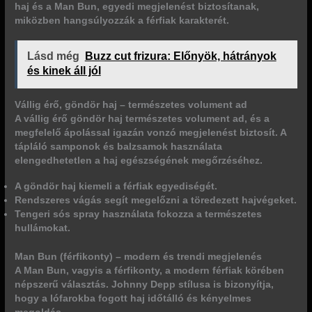
haj és a Man Bun, egyedi megjelenést biztosítanak,
miközben hangsúlyozzák a férfiak karakterét.
Lásd még
Buzz cut frizura: Előnyök, hátrányok
és kinek áll jól
Vállig érő, göndör haj – természetes volument ad
A vállig érő göndör haj természetes volument ad, és a
megfelelő ápolással igazán vonzó megjelenést biztosít. A
tápláló samponok és balzsamok használata
elengedhetetlen a haj egészségének megőrzéséhez.
A göndör haj kiemeli a férfiak egyediségét.
Rendszeres vágás segít megelőzni a töredezett hajvégeket.
Tengeri sós spray használata fokozza a természetes
hullámokat.
Man Bun (férfikonty) – modern és trendi megjelenés
A Man Bun, vagyis a férfikonty, a modern férfiak körében
népszerű választás. Johnny Depp stílusa is bizonyítja,
hogy a lófarokba fogott haj időtálló és kényelmes