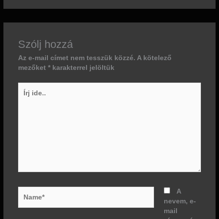
Szólj hozzá
Az e-mail címet nem tesszük közzé.
A kötelező
mezőket
*
karakterrel jelöltük
Írj
ide..
Name*
A
nevem, e-
mail