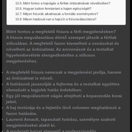
Miért fontos a hajvágás a férfiak önbizalmának növelésében?
Hogyan tudom fenntartani a hajam egészségét?
Milyen frizurák alkalmasak a formális eseményekre?
Milyen hatással van a hajszín a frizuraválasztásra?
Miért fontos a megfelelő frizura a férfi megjelenésben?
A frizura megválasztása döntő szerepet játszik a férfiak
stílusában. A megfelelő fazon kiemelheti a vonásokat és
növelheti az önbizalmat. Az arcvonások és a testalkat
figyelembevétele elengedhetetlen a stílusos
megjelenéshez.
A megfelelő frizura nemcsak a megjelenést javítja, hanem
az önbizalmat is növeli.
A fodrászok javasolják a fejforma és a testalkat együttes
elemzését a legjobb hatás érdekében.
Egy jól megválasztott vágás elrejtheti a kopaszodás korai
jeleit.
A haj textúrája és a fejtetőn lévő volumen meghatározó a
fazon hatására.
Laurenti Arnault, tapasztalt fodrász, személyre szabott
megjelenéseket alakít ki.
A rendezett hajzat alapvető a professzionális