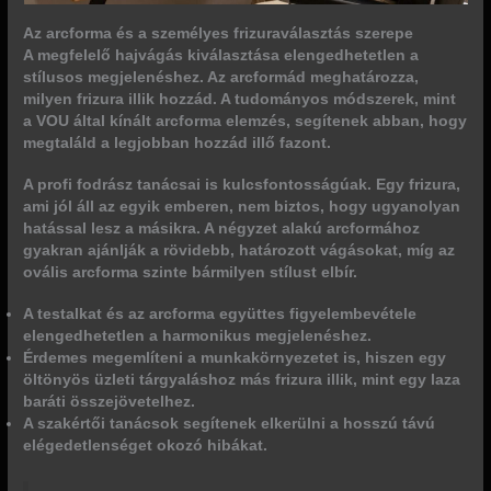
Az arcforma és a személyes frizuraválasztás szerepe
A megfelelő hajvágás kiválasztása elengedhetetlen a
stílusos megjelenéshez. Az arcformád meghatározza,
milyen frizura illik hozzád. A tudományos módszerek, mint
a VOU által kínált arcforma elemzés, segítenek abban, hogy
megtaláld a legjobban hozzád illő fazont.
A profi fodrász tanácsai is kulcsfontosságúak. Egy frizura,
ami jól áll az egyik emberen, nem biztos, hogy ugyanolyan
hatással lesz a másikra. A négyzet alakú arcformához
gyakran ajánlják a rövidebb, határozott vágásokat, míg az
ovális arcforma szinte bármilyen stílust elbír.
A testalkat és az arcforma együttes figyelembevétele
elengedhetetlen a harmonikus megjelenéshez.
Érdemes megemlíteni a munkakörnyezetet is, hiszen egy
öltönyös üzleti tárgyaláshoz más frizura illik, mint egy laza
baráti összejövetelhez.
A szakértői tanácsok segítenek elkerülni a hosszú távú
elégedetlenséget okozó hibákat.