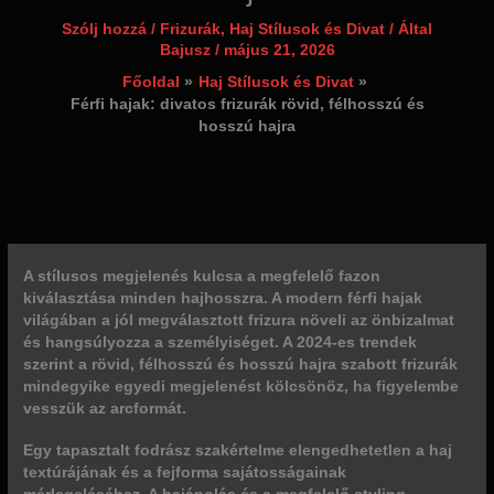
Szólj hozzá
/
Frizurák
,
Haj Stílusok és Divat
/ Által
Bajusz
/
május 21, 2026
Főoldal
Haj Stílusok és Divat
Férfi hajak: divatos frizurák rövid, félhosszú és
hosszú hajra
A stílusos megjelenés kulcsa a megfelelő
fazon
kiválasztása minden hajhosszra. A modern férfi hajak
világában a jól megválasztott frizura növeli az önbizalmat
és hangsúlyozza a személyiséget. A 2024-es trendek
szerint a rövid, félhosszú és hosszú hajra szabott frizurák
mindegyike egyedi megjelenést kölcsönöz, ha figyelembe
vesszük az arcformát.
Egy tapasztalt fodrász szakértelme elengedhetetlen a haj
textúrájának és a fejforma sajátosságainak