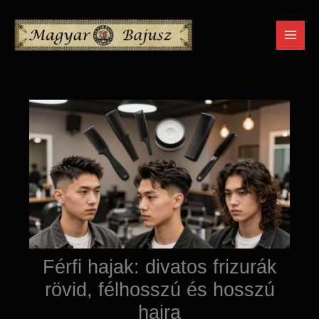
Skip
to
content
Férfi hajak: divatos frizurák
rövid, félhosszú és hosszú
hajra