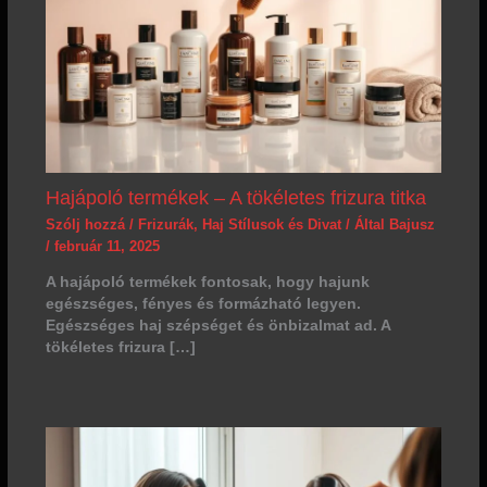
Hajápoló termékek – A tökéletes frizura titka
Szólj hozzá
/
Frizurák
,
Haj Stílusok és Divat
/ Által
Bajusz
/
február 11, 2025
A hajápoló termékek fontosak, hogy hajunk
egészséges, fényes és formázható legyen.
Egészséges haj szépséget és önbizalmat ad. A
tökéletes frizura […]