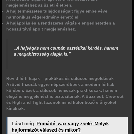
megjelenéshez az üzleti életben.
A haj természetes tulajdonságait figyelembe véve
harmonikus végeredmény érhető el.
A hajápolás és a rendszeres vágás elengedhetetlen a
hosszú távú ápolt megjelenéshez.
„A hajvágás nem csupán esztétikai kérdés, hanem
a magabiztosság alapja is.”
Rövid férfi hajak – praktikus és stílusos megoldások
A rövid frizurák egyre népszerűbbek a modern férfiak
körében. Ezek a stílusok nemcsak praktikusak, hanem
elegáns megjelenést is biztosítanak. A Buzz cut, Crew cut
és High and Tight fazonok mind különböző előnyöket
kínálnak.
Lásd még
Pomádé, wax vagy zselé: Melyik
hajformázót válaszd és mikor?