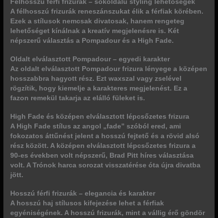
Félhosszú férfi frizurák – sokoldalú styling lehetőségek
A félhosszú frizurák reneszánszukat élik a férfiak körében.
Ezek a stílusok nemcsak divatosak, hanem rengeteg
lehetőséget kínálnak a kreatív megjelenésre is. Két
népszerű választás a
Pompadour
és a
High Fade
.
Oldalt elválasztott Pompadour – egyedi karakter
Az oldalt elválasztott Pompadour frizura lényege a középen
hosszabbra hagyott rész. Ezt waxszal vagy zselével
rögzítik, hogy kiemelje a karakteres megjelenést. Ez a
fazon remekül takarja az elálló füleket is.
High Fade és középen elválasztott lépcsőzetes frizura
A
High Fade
stílus az angol „fade” szóból ered, ami
fokozatos áttűnést jelent a hosszú fejtető és a rövid alsó
rész között. A középen elválasztott lépcsőzetes frizura a
90-es években volt népszerű, Brad Pitt híres választása
volt. A Trónok harca sorozat visszatérése óta újra divatba
jött.
Hosszú férfi frizurák – elegancia és karakter
A hosszú haj stílusos kifejezése lehet a férfiak
egyéniségének. A hosszú frizurák, mint a vállig érő göndör