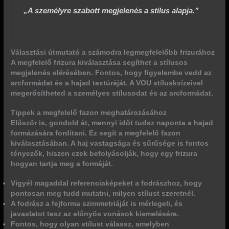
„A személyre szabott megjelenés a stílus alapja.”
Választási útmutató a számodra legmegfelelőbb frizurához
A megfelelő frizura kiválasztása segíthet a stílusos
megjelenés elérésében. Fontos, hogy figyelembe vedd az
arcformádat és a hajad textúráját. A VOU stíluskvízeivel
megerősítheted a személyes stílusodat és az arcformádat.
Tippek a megfelelő fazon meghatározásához
Először is, gondold át, mennyi időt tudsz naponta a hajad
formázására fordítani. Ez segít a megfelelő fazon
kiválasztásában. A haj vastagsága és sűrűsége is fontos
tényezők, hiszen ezek befolyásolják, hogy egy frizura
hogyan tartja meg a formáját.
Vigyél magaddal referenciaképeket a fodrászhoz, hogy
pontosan meg tudd mutatni, milyen stílust szeretnél.
A fodrász a fejforma szimmetriáját is mérlegeli, és
javaslatot tesz az előnyös vonások kiemelésére.
Fontos, hogy olyan stílust válassz, amelyben