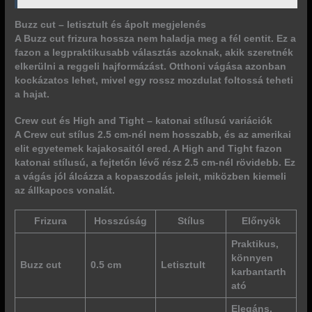
Buzz cut – letisztult és ápolt megjelenés
A Buzz cut frizura hossza nem haladja meg a fél centit. Ez a
fazon a legpraktikusabb választás azoknak, akik szeretnék
elkerülni a reggeli hajformázást. Otthoni vágása azonban
kockázatos lehet, mivel egy rossz mozdulat foltossá teheti
a hajat.
Crew cut és High and Tight – katonai stílusú variációk
A Crew cut stílus 2.5 cm-nél nem hosszabb, és az amerikai
elit egyetemek kajakosaitól ered. A High and Tight fazon
katonai stílusú, a fejtetőn lévő rész 2.5 cm-nél rövidebb. Ez
a vágás jól álcázza a kopaszodás jeleit, miközben kiemeli
az állkapocs vonalát.
Frizura
Hosszúság
Stílus
Előnyök
Praktikus,
könnyen
Buzz cut
0.5 cm
Letisztult
karbantarth
ató
Elegáns,