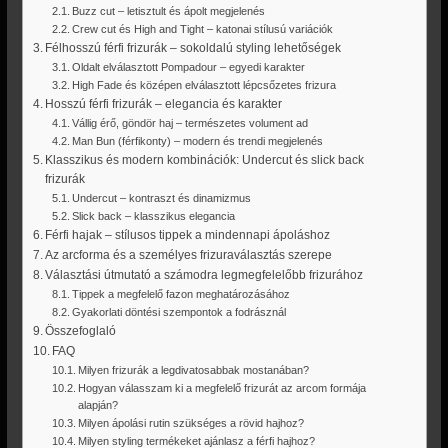
Buzz cut – letisztult és ápolt megjelenés
Crew cut és High and Tight – katonai stílusú variációk
Félhosszú férfi frizurák – sokoldalú styling lehetőségek
Oldalt elválasztott Pompadour – egyedi karakter
High Fade és középen elválasztott lépcsőzetes frizura
Hosszú férfi frizurák – elegancia és karakter
Vállig érő, göndör haj – természetes volument ad
Man Bun (férfikonty) – modern és trendi megjelenés
Klasszikus és modern kombinációk: Undercut és slick back
frizurák
Undercut – kontraszt és dinamizmus
Slick back – klasszikus elegancia
Férfi hajak – stílusos tippek a mindennapi ápoláshoz
Az arcforma és a személyes frizuraválasztás szerepe
Választási útmutató a számodra legmegfelelőbb frizurához
Tippek a megfelelő fazon meghatározásához
Gyakorlati döntési szempontok a fodrásznál
Összefoglaló
FAQ
Milyen frizurák a legdivatosabbak mostanában?
Hogyan válasszam ki a megfelelő frizurát az arcom formája
alapján?
Milyen ápolási rutin szükséges a rövid hajhoz?
Milyen styling termékeket ajánlasz a férfi hajhoz?