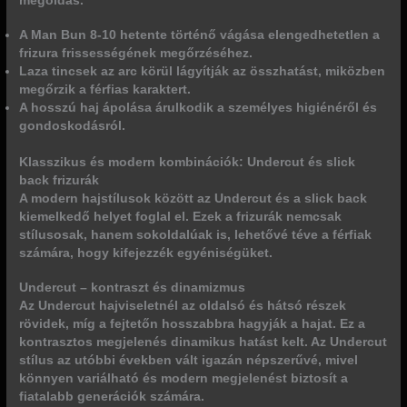
megoldás.
A Man Bun 8-10 hetente történő vágása elengedhetetlen a
frizura frissességének megőrzéséhez.
Laza tincsek az arc körül lágyítják az összhatást, miközben
megőrzik a férfias karaktert.
A hosszú haj ápolása árulkodik a személyes higiénéről és
gondoskodásról.
Klasszikus és modern kombinációk: Undercut és slick
back frizurák
A modern hajstílusok között az Undercut és a slick back
kiemelkedő helyet foglal el. Ezek a frizurák nemcsak
stílusosak, hanem sokoldalúak is, lehetővé téve a férfiak
számára, hogy kifejezzék egyéniségüket.
Undercut – kontraszt és dinamizmus
Az Undercut hajviseletnél az oldalsó és hátsó részek
rövidek, míg a fejtetőn hosszabbra hagyják a hajat. Ez a
kontrasztos megjelenés dinamikus hatást kelt. Az Undercut
stílus az utóbbi években vált igazán népszerűvé, mivel
könnyen variálható és modern megjelenést biztosít a
fiatalabb generációk számára.