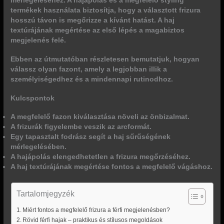
mérlegeléséhez. A hajápolás és a megfelelő styling
termékek használata biztosítja, hogy a választott frizura
hosszú távon is megőrizze a kívánt hatást. A haj
textúrájának megértése az első lépés a magabiztos
megjelenés felé.
Ebben az útmutatóban részletesen bemutatjuk, hogyan
válassz olyan fazont, amely a legjobban illik a
személyiségedhez és a mindennapi rutinodhoz.
Kulcspontok
A megfelelő fazon kiválasztása növeli az önbizalmat.
A frizurák figyelembe veszik az arcformát.
Egy tapasztalt fodrász segít a haj sűrűségének
mérlegelésében.
A hajápolás elengedhetetlen a frizura megőrzéséhez.
A haj textúrájának megértése fontos a megfelelő vágáshoz.
Tartalomjegyzék
Miért fontos a megfelelő frizura a férfi megjelenésben?
Rövid férfi hajak – praktikus és stílusos megoldások