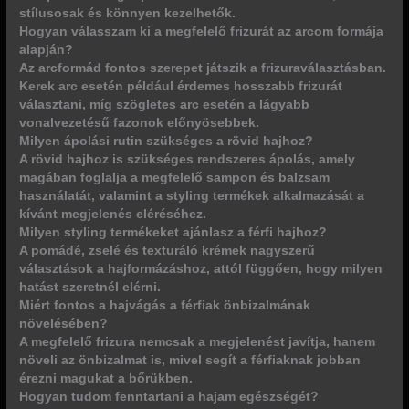
stílusosak és könnyen kezelhetők.
Hogyan válasszam ki a megfelelő frizurát az arcom formája
alapján?
Az arcformád fontos szerepet játszik a frizuraválasztásban.
Kerek arc esetén például érdemes hosszabb frizurát
választani, míg szögletes arc esetén a lágyabb
vonalvezetésű fazonok előnyösebbek.
Milyen ápolási rutin szükséges a rövid hajhoz?
A rövid hajhoz is szükséges rendszeres ápolás, amely
magában foglalja a megfelelő sampon és balzsam
használatát, valamint a styling termékek alkalmazását a
kívánt megjelenés eléréséhez.
Milyen styling termékeket ajánlasz a férfi hajhoz?
A pomádé, zselé és texturáló krémek nagyszerű
választások a hajformázáshoz, attól függően, hogy milyen
hatást szeretnél elérni.
Miért fontos a hajvágás a férfiak önbizalmának
növelésében?
A megfelelő frizura nemcsak a megjelenést javítja, hanem
növeli az önbizalmat is, mivel segít a férfiaknak jobban
érezni magukat a bőrükben.
Hogyan tudom fenntartani a hajam egészségét?